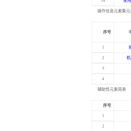
14
使
操作信息元素集元
序号
1
2
机
3
4
辅助性元素简表
序号
1
2