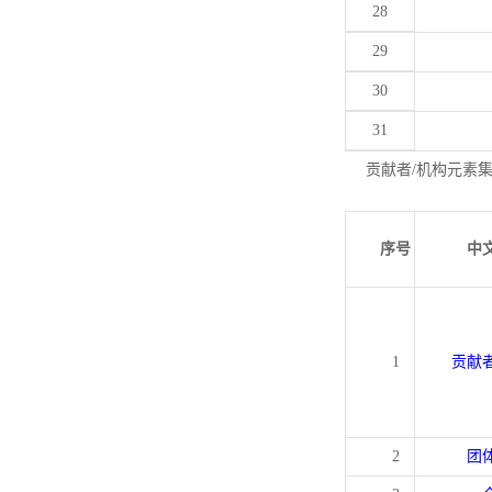
28
29
30
31
贡献者/机构元素
序号
中
1
贡献
2
团