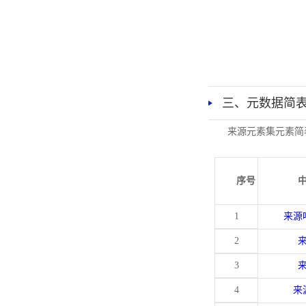
三、元数据简
来源元素集元素简
序号
1
来源
2
3
4
来