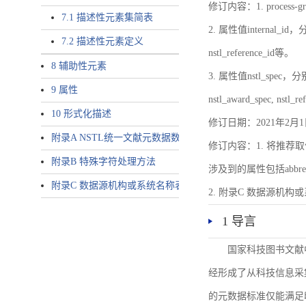
修订内容：1. proces
7.1 描述性元素集简表
2. 属性值internal_id，分别就
7.2 描述性元素定义
nstl_reference_id等。
8 辅助性元素
3. 属性值nstl_spec，分别就不同
9 属性
nstl_award_spec, nstl_
10 形式化描述
修订日期：2021年2月1
附录A NSTL统一文献元数据数据唯一标识符规则
修订内容：1. 将推荐取
附录B 特殊字符处理方法
涉及到的属性包括abbrev-typ
附录C 数据源机构或系统名称表
2. 附录C 数据源机构或系统
1 导言
国家科技图书文献
经形成了从科技信息采
的元数据标准仅能满足