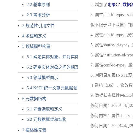
2.2 基本原则
2. 增加了
附录C：数据
3. 属性pub-id-type、so
2.3 需求分析
但不限于以下取值：”
3 规范性引用文件
4. 属性pub-id-type，
4 术语和定义
5. 属性source-id-ty
5 领域模型构建
6. 属性institution
5.1 确定实体对象，并对实体对象命名
7. 属性conf-id-ty
5.2 确定实体对象之间的相互关系，定义实体对象之间的
8. 对附录A 表1N
5.3 领域模型图示
工系统（B6），修改
5.4 NSTL统一文献元数据领域模型的验证
9. 数据状态属性由state
6 元数据结构
修订日期：2020年4月2
6.1 元素选取和定义
修订内容：属性data-
6.2 元数据框架和结构
修订日期：2020年4月2
7 描述性元素