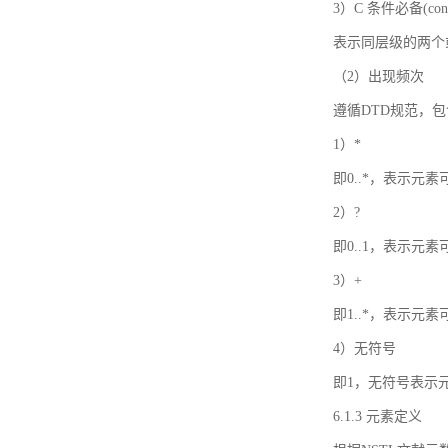
3）C 条件必备(condi
表示同层级的两个
（2）出现频次
遵循DTD规范，
1）*
即0..*，表示元
2）?
即0..1，表示元
3）+
即1..*，表示元
4）无符号
即1，无符号表示
6.1.3 元素定义