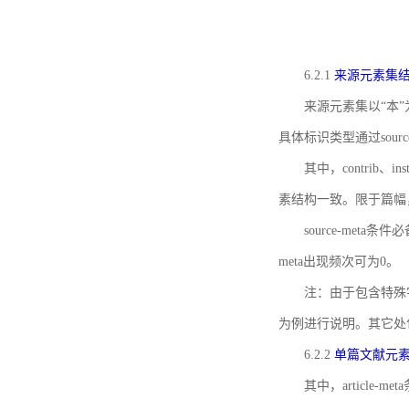
6.2.1
来源元素集
来源元素集以“本”
具体标识类型通过source
其中，contrib、
素结构一致。限于篇幅
source-meta条
meta出现频次可为0。
注：由于包含特殊字符s
为例进行说明。其它处
6.2.2
单篇文献元
其中，article-m