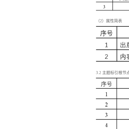
（2）属性简表
3.2 主题标引根节