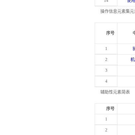
14
使
操作信息元素集元
序号
1
2
机
3
4
辅助性元素简表
序号
1
2