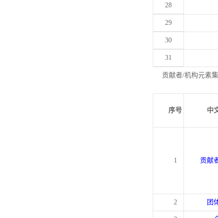
28
29
30
31
贡献者/机构元素
序号
中
1
贡献
2
团