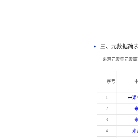
三、元数据简
来源元素集元素简
序号
1
来源
2
3
4
来