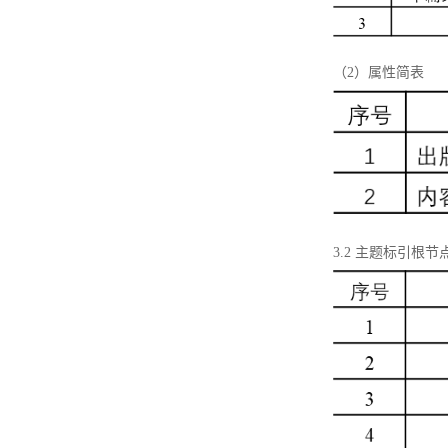
（2）属性简表
3.2 主题标引根节