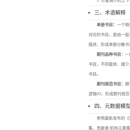
5. 尽量减小对
三、术语解释
单册书目：
一个物
对应的书目，是由一般
描述，形成单册分散书
期刊品种书目：
一
书目，不同载体、媒介
书目。
期刊规范书目：
期
逻辑ID，形成期刊规
四、元数据模
参照最新发布的《
集、贡献者/机构元素