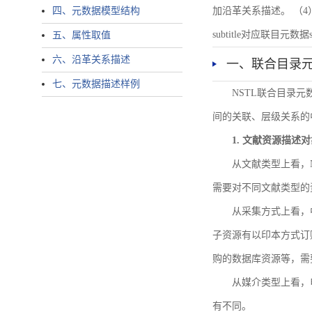
四、元数据模型结构
加沿革关系描述。 （4）说明：N
subtitle对应联目元数据sourc
五、属性取值
六、沿革关系描述
一、联合目录
七、元数据描述样例
NSTL联合目录
间的关联、层级关系的
1. 文献资源描述
从文献类型上看，
需要对不同文献类型的
从采集方式上看，
子资源有以印本方式订
购的数据库资源等，需
从媒介类型上看，电
有不同。