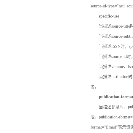
source-id-type="nst
specific-use
当描述source-title
当描述source-subti
当描述ISSN时，speci
当描述source-id
当描述volume、iss
当描述institution
者。
publication-forma
当描述记录时，publi
版，publication-fo
format="Email"表