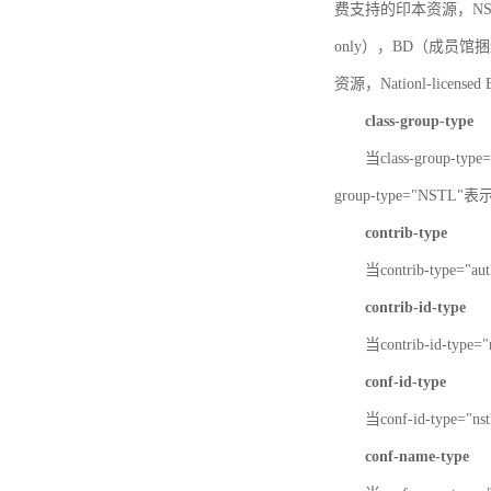
费支持的印本资源，NSTL-
only），BD（成员馆捆绑
资源，Nationl-licen
class-group-type
当class-group-
group-type="NST
contrib-type
当contrib-type="
contrib-id-type
当contrib-id-ty
conf-id-type
当conf-id-type=
conf-name-type