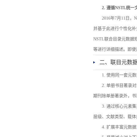
2. 遵循NSTL统
2016年7月11
并基于此进行个性化补
NSTL联合目录元数
等进行详细描述。即使
二、联目元数
1. 使用同一套
2. 单册书目著
期刊除单册著录外，书
3. 通过核心元
层级、文献类型、载体
4. 扩展丰富元