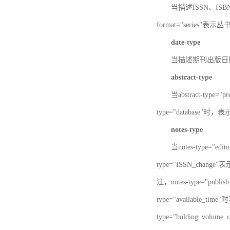
当描述ISSN、ISBN时，
format="series"表示丛
date-type
当描述期刊出版日期时，d
abstract-type
当abstract-type=
type="database"
notes-type
当notes-type="ed
type="ISSN_chang
注，notes-type="pu
type="available_
type="holding_v