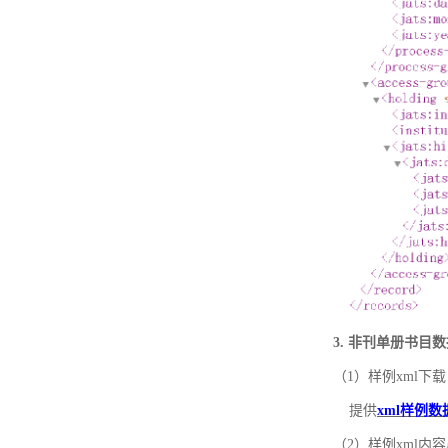
3. 非刊单册书目
（1）样例xml下载
提供
xml样例数
（2）样例xml内