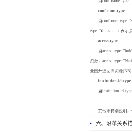
当conf-name-typ
conf-num-type
当conf-num-typ
type="times-num
access-type
当access-type="
资源，access-type="Nat
全国开通回溯资源(NB)，ac
institution-id-type
当institution-id
其他未特别说明，
六、沿革关系