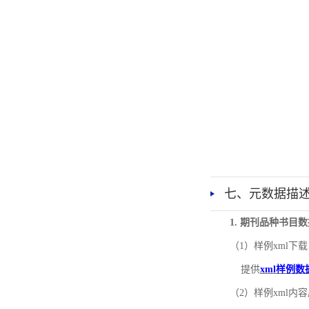
七、元数据描
1. 期刊品种书目
（1）样例xml下载
提供
xml样例数
（2）样例xml内