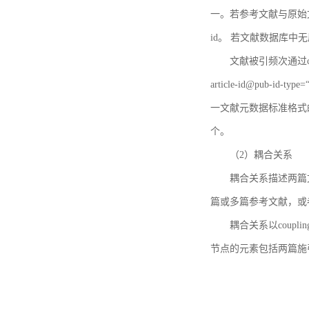
一。若参考文献与原始文献
id。 若文献数据库中
文献被引频次通过c
article-id@pub-id
一文献元数据标准格式
个。
（2）耦合关系
耦合关系描述两篇
篇或多篇参考文献，或
耦合关系以coupl
节点的元素包括两篇施