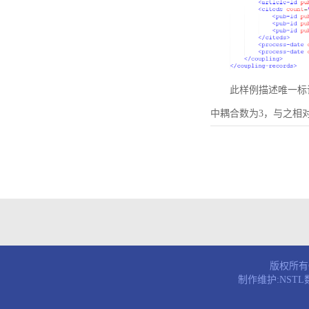
此样例描述唯一标识符为B
中耦合数为3，与之相
版权所有© 
制作维护:NST