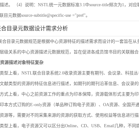
 （4）说明：NSTL统一元数据标准3.1中source-title频次为1，对应联目元数据sourc
联目元数据source-subtitle@specific-use ="pref"。
联合目录元数据设计需求分析
L联合目录元数据规范是根据中心资源特征的描述需求而设计的一套旨在
层级关系的中心资源描述元数据规范，旨在促进各成员馆书目的关联融合
文献资源描述对象特征复杂
类型上看，NSTL联合目录系统2.0收录资源主要有期刊、会议录、科
文献类型的资源的特征信息进行描述，如期刊的期刊沿革信息、会议录的
方式上看，中心之前资源工作的重点为印本保障，资源载体形式主要为印
印本方式订购的E-only资源（单品种订购电子资源）、OA资源、全国
资源等，需要对不同采集来源的资源的获取方式、使用权益等信息进行描
类型上看，电子资源又可以区分出Online、CD、USB、Email几种