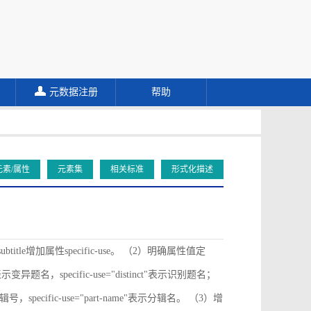
元数据注册
帮助
元素/属性
元素集
相关标准
形式化描述
ubtitle增加属性specific-use。 （2）明确属性值定
ive"表示变异题名，specific-use="distinct"表示识别题名；
"表示分辑号，specific-use="part-name"表示分辑名。 （3）增