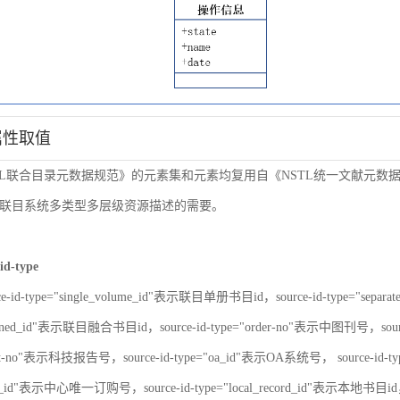
属性取值
TL联合目录元数据规范》的元素集和元素均复用自《NSTL统一文献元
联目系统多类型多层级资源描述的需要。
id-type
ce-id-type="single_volume_id"表示联目单册书目id，source-id-type="sepa
nbined_id"表示联目融合书目id，source-id-type="order-no"表示中图刊号，sour
port-no"表示科技报告号，source-id-type="oa_id"表示OA系统号， source-id-
er_id"表示中心唯一订购号，source-id-type="local_record_id"表示本地书目id，s