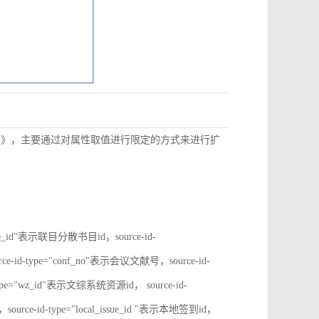
数据》，主要通过对属性取值进行限定的方式来进行扩
rate_id"表示联目分散书目id，source-id-
ce-id-type="conf_no"表示会议文献号，source-id-
type="wz_id"表示文综系统资源id， source-id-
ource-id-type="local_issue_id "表示本地签到id，