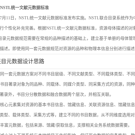
遵循NSTL统一文献元数据标准
6年7月11日，NSTL统一文献元数据标准发布实施。NSTL联合目录系统
行个性化补充完善。根据NSTL统一文献元数据标准，资源母体描述的
合目录元数据规范需要在常规的品种描述的基础上，建立基于单册的母体
描述。即使用同一套元数据规范对资源的品种和物理本信息分别进行描述
联目元数据设计思路
使用同一套元数据方案对不同书目层级、不同文献类型、不同载体类型、不
单册书目著录对象为同品种、同载体、同媒介类型、同采集方式的资源，同
著录外，书目分分散数据和融合数据两个层次，并相互关联。
通过核心元素集对资源的基本书目信息、馆藏信息、关联资源信息、馆藏信
类型、载体类型、采集方式等，建立不同的书目数据，从不同维度选用对
扩展丰富元数据，包括来源、馆藏/获取信息，支撑相关业务系统数据需要。