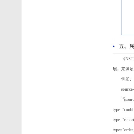
五、
《NS
展，来满足
例如：
source-
当sour
type="co
type="re
type="ord