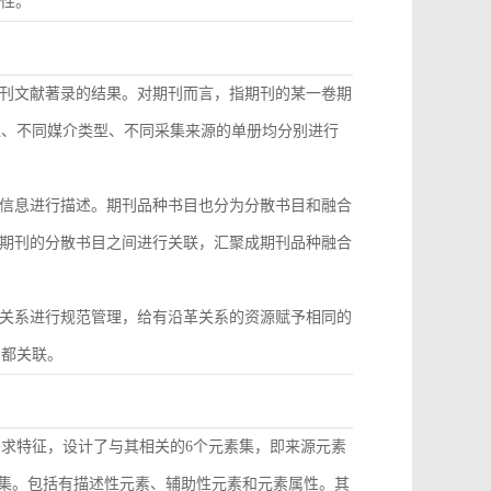
致性。
刊文献著录的结果。对期刊而言，指期刊的某一卷期
型、不同媒介类型、不同采集来源的单册均分别进行
信息进行描述。期刊品种书目也分为分散书目和融合
期刊的分散书目之间进行关联，汇聚成期刊品种融合
关系进行规范管理，给有沿革关系的资源赋予相同的
目都关联。
需求特征，设计了与其相关的6个元素集，即来源元素
素集。包括有描述性元素、辅助性元素和元素属性。其