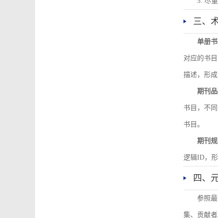
5. 
三、
单册书
对应的书目
描述，形成
期刊品
书目，不同
书目。
期刊规
逻辑ID，
四、
参照最
集、贡献者