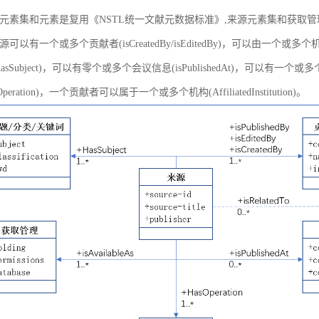
元素集和元素是复用《NSTL统一文献元数据标准》,来源元素集和获取
以有一个或多个贡献者(isCreatedBy/isEditedBy)，可以由一个或多个机
asSubject)，可以有零个或多个会议信息(isPublishedAt)，可以有一个或
peration)，一个贡献者可以属于一个或多个机构(AffiliatedInstitution)。