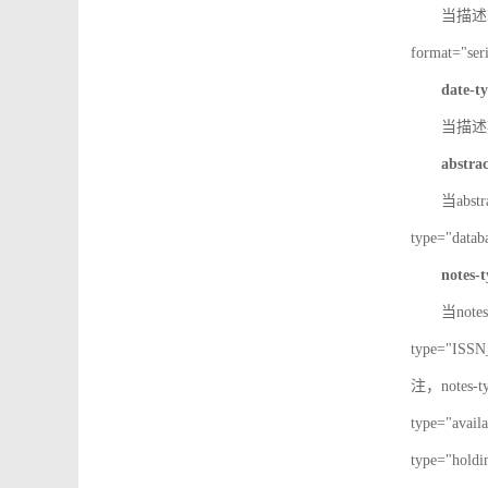
当描述IS
format="
date-t
当描述期
abstra
当abst
type="d
notes-
当note
type="IS
注，notes-
type="av
type="h