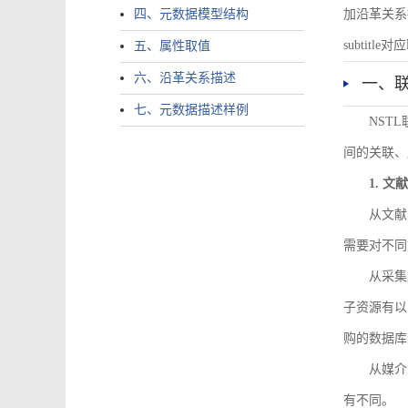
四、元数据模型结构
加沿革关系描述。
subtitle对应
五、属性取值
六、沿革关系描述
一、
七、元数据描述样例
NST
间的关联、
1. 
从文献
需要对不同
从采集
子资源有以
购的数据库
从媒介
有不同。