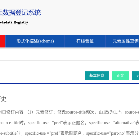
形式化描述(schema)
在线验证
元素属性查询
基本信息
正文
历史
24日修订内容 （1）元素修订：修改source-title频次，由1改为1..*。source-s
ce-title时，specific-use ="pref"表示正题名，specific-use ="alternat
-subtitle时，specific-use ="pref"表示副题名，specific-use="part-no