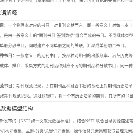
尽量减小对上下游系统与本地编目工作的影响，保证历史数据的完备性和一
术语解释
目：
一个物理本对应的书目。对非刊文献而言，即一般意义上对每一本非
，是由一般意义上的“期刊书目 签到数据”组合而成的书目。不同载体类
单册分散书目，同时建立不同单册之间的关联，汇聚成单册融合书目。
种书目：
一般意义上的期刊书目，按品种对期刊的出版频率、沿革历史等
载体、媒介、采集方式的期刊品种对应不同的期刊品种分散书目，同一种
范书目：
期刊规范记录，即在期刊品种融合书目的基础上对期刊历史沿革
形成期刊规范记录。通过逻辑ID，将一个有历史沿革的期刊，其所有的书
元数据模型结构
新发布的《NSTL统一文献元数据标准》，结合NSTL联合目录资源描述
/机构元素集、主题/分类/关键词元素集、操作信息元素集和获取管理元