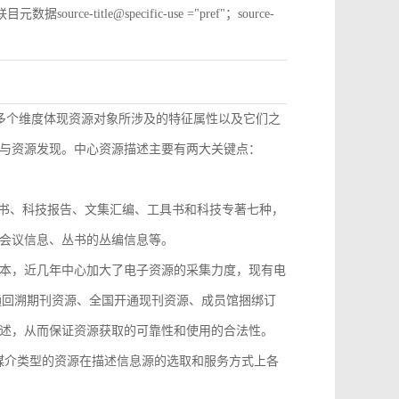
e-title@specific-use ="pref"；source-
从多个维度体现资源对象所涉及的特征属性以及它们之
与资源发现。中心资源描述主要有两大关键点：
技丛书、科技报告、文集汇编、工具书和科技专著七种，
会议信息、丛书的丛编信息等。
本，近几年中心加大了电子资源的采集力度，现有电
开通回溯期刊资源、全国开通现刊资源、成员馆捆绑订
述，从而保证资源获取的可靠性和使用的合法性。
，不同媒介类型的资源在描述信息源的选取和服务方式上各