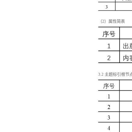
（2）属性简表
3.2 主题标引根节