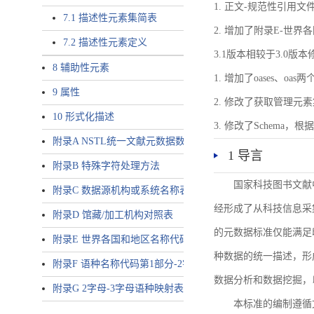
1. 正文-规范性引用文
7.1 描述性元素集简表
2. 增加了附录E-世
7.2 描述性元素定义
3.1版本相较于3.0版
8 辅助性元素
1. 增加了oases、oa
9 属性
2. 修改了获取管理元
10 形式化描述
3. 修改了Schem
附录A NSTL统一文献元数据数据唯一标识符规则
1 导言
附录B 特殊字符处理方法
国家科技图书文献
附录C 数据源机构或系统名称表
经形成了从科技信息采
附录D 馆藏/加工机构对照表
的元数据标准仅能满足
附录E 世界各国和地区名称代码-2字母代码（GB/T 2659-2000等
种数据的统一描述，形
附录F 语种名称代码第1部分-2字母代码（GB/T 4880.1-2005等同
数据分析和数据挖掘，
附录G 2字母-3字母语种映射表
本标准的编制遵循