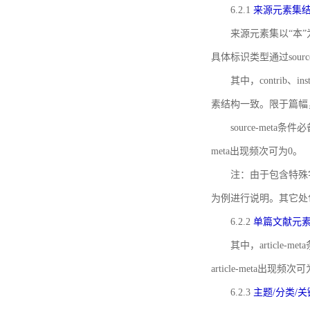
6.2.1
来源元素集
来源元素集以“本”
具体标识类型通过source
其中，contrib、
素结构一致。限于篇幅
source-meta条
meta出现频次可为0。
注：由于包含特殊字符s
为例进行说明。其它处
6.2.2
单篇文献元
其中，article-m
article-meta出现频次
6.2.3
主题/分类/