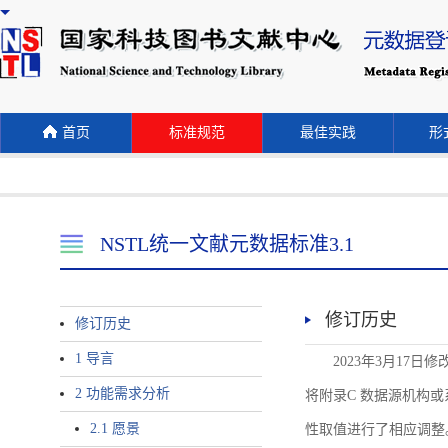
首页
标准规范
最佳实践
形式
NSTL统一文献元数据标准3.1
修订历史
修订历史
1 导言
2023年3月17日
2 功能需求分析
将附录C 数据源机构或系统名称
2.1 愿景
性取值进行了相应调整