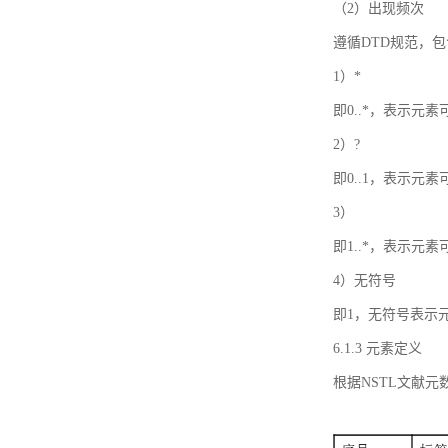
（2）出现频次
遵循DTD规范，
1）*
即0..*，表示元
2）?
即0..1，表示元
3）
即1..*，表示元
4）无符号
即1，无符号表示
6.1.3 元素定义
根据NSTL文献