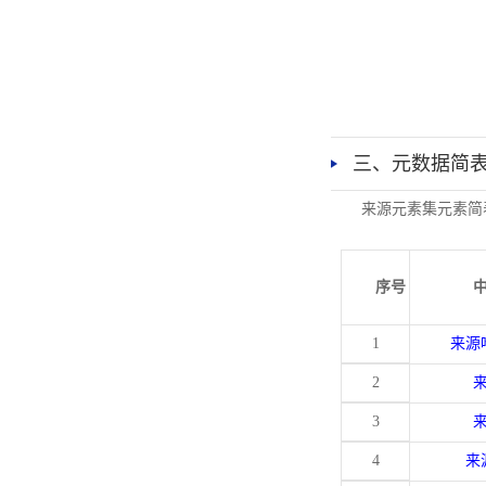
三、元数据简
来源元素集元素简
序号
1
来源
2
3
4
来