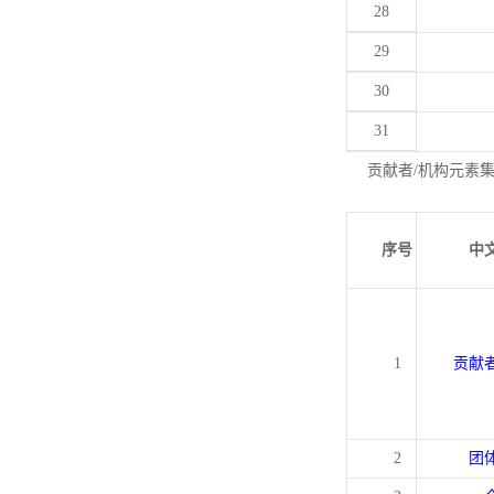
28
29
30
31
贡献者/机构元素
序号
中
1
贡献
2
团