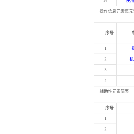
14
使
操作信息元素集元
序号
1
2
机
3
4
辅助性元素简表
序号
1
2