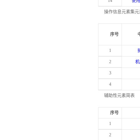
14
使
操作信息元素集元
序号
1
2
机
3
4
辅助性元素简表
序号
1
2