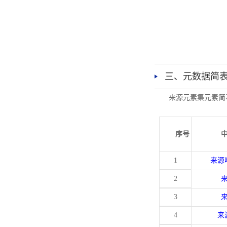
三、元数据简
来源元素集元素简
序号
1
来源
2
3
4
来