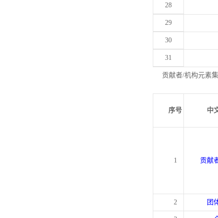
28
29
30
31
贡献者/机构元素
序号
中
1
贡献
2
团