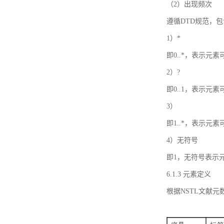
（2）出现频次
遵循DTD规范，
1）*
即0..*，表示元
2）?
即0..1，表示元
3）
即1..*，表示元
4）无符号
即1，无符号表示
6.1.3 元素定义
根据NSTL文献