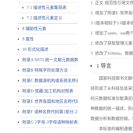
1. 正文-规范性引用文
7.1 描述性元素集简表
2. 增加了附录E-世
7.2 描述性元素定义
3.1版本相较于3.0版
8 辅助性元素
1. 增加了oases、oa
9 属性
2. 修改了获取管理元
10 形式化描述
3. 修改了Schem
附录A NSTL统一文献元数据数据唯一标识符规则
1 导言
附录B 特殊字符处理方法
国家科技图书文献
附录C 数据源机构或系统名称表
经形成了从科技信息采
附录D 馆藏/加工机构对照表
的元数据标准仅能满足
附录E 世界各国和地区名称代码-2字母代码（GB/T 2659-2000等
种数据的统一描述，形
附录F 语种名称代码第1部分-2字母代码（GB/T 4880.1-2005等同
数据分析和数据挖掘，
附录G 2字母-3字母语种映射表
本标准的编制遵循