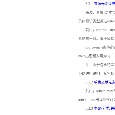
6.2.1
来源元素集
来源元素集以“本”
具体标识类型通过source
其中，contrib、
素结构一致。限于篇幅
source-meta条
meta出现频次可为0。
注：由于包含特殊字符s
为例进行说明。其它处
6.2.2
单篇文献元
其中，article-m
article-meta出现频次
6.2.3
主题/分类/