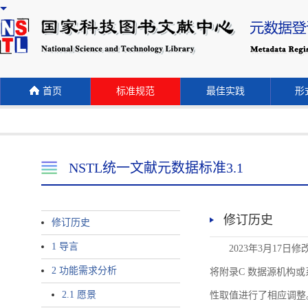
首页
标准规范
最佳实践
形式
NSTL统一文献元数据标准3.1
修订历史
修订历史
1 导言
2023年3月17日
2 功能需求分析
将附录C 数据源机构或系统名称
2.1 愿景
性取值进行了相应调整