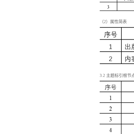
（2）属性简表
3.2 主题标引根节