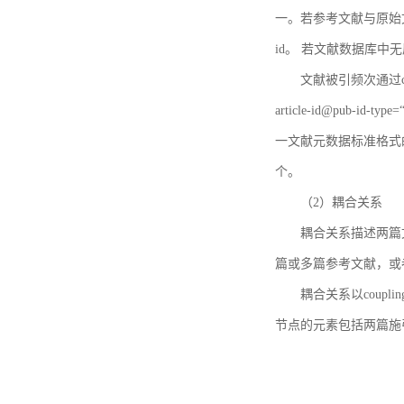
一。若参考文献与原始文献
id。 若文献数据库中
文献被引频次通过c
article-id@pub-id
一文献元数据标准格式
个。
（2）耦合关系
耦合关系描述两篇
篇或多篇参考文献，或
耦合关系以coupl
节点的元素包括两篇施