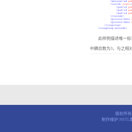
此样例描述唯一标识符为B
中耦合数为3，与之相
版权所有© 
制作维护:NST