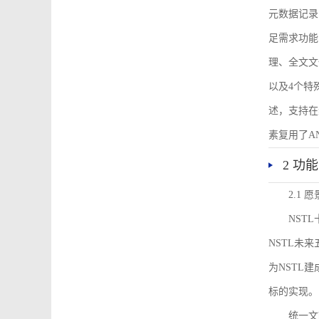
元数据记录
足需求功能
理、全文文
以及4个特
述，支持在
素复用了ANS
2 功
2.1 愿
NST
NSTL未
为NSTL
标的实现。
统一文