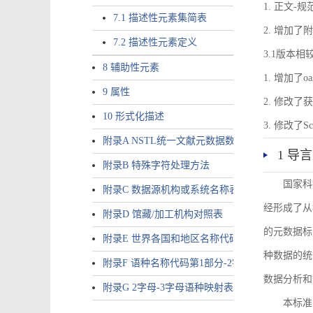
1. 正文-
7.1 描述性元素集简表
2. 增加
7.2 描述性元素定义
3.1版本相
8 辅助性元素
1. 增加了o
9 属性
2. 修改
10 形式化描述
3. 修改
附录A NSTL统一文献元数据数据唯一标识符规则
1 导言
附录B 特殊字符处理方法
国家科
附录C 数据源机构或系统名称表
经形成了从
附录D 馆藏/加工机构对照表
的元数据标
附录E 世界各国和地区名称代码-2字母代码（GB/T 265
种数据的统
附录F 语种名称代码第1部分-2字母代码（GB/T 4880.
数据分析和
附录G 2字母-3字母语种映射表
本标准