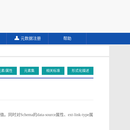
元数据注册
帮助
元素/属性
元素集
相关标准
形式化描述
对Schema的data-source属性、ext-link-type属