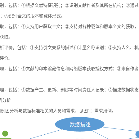
别，包括：①根据文献特征识别；②识别文献作者及其所在机构；③通过全球
献；⑤识别全文的版本和载体形式。
取，包括：①支持用户获取全文；②支持对各种载体和版本全文的获取，
获取。
析评价，包括：①支持引文关系的描述和计量名称识别；②支持人名、机
评价。
理，包括：①文献的印本馆藏信息和网络版本获取授权方式；②来自作者
理，包括：①数据产生、更新、删除等时间责任人记录；②描述数据状态
用例分析
例图分析与数据标准相关的人员和需求，见图1：需求用例。