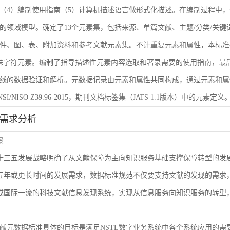
（4）编制使用指南（5）计算机描述语言做形式化描述。在编制过程中，
的领域模型。确定了13个元素集，包括来源、单篇文献、主题/分类/关键
件、图、表、附加资料和参考文献元素集。不计重复元素和属性，本标准共
殊字符元素。编制了指导描述性元素内容选取和著录需要的使用指南，最后
线的数据验证和解析。元数据记录由元素和属性共同构成，通过元素和属
I/NISO Z39.96-2015，期刊文档标签集（JATS 1.1版本）中的元素定义
能需求分析
景
L十三五发展战略明确了从文献保障为主向知识服务基础支撑保障转型的
来五年或更长时间的发展需求，数据标准规范不仅要支持文献的发现的需
建成国际一流的科技文献信息发现系统，实现从信息服务向知识服务的转型
献元数据标准具体的目标是满足NSTL数字业务系统中各个系统应用的需