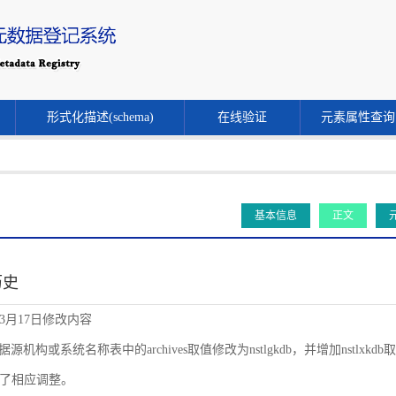
形式化描述(schema)
在线验证
元素属性查询
基本信息
正文
历史
年3月17日修改内容
源机构或系统名称表中的archives取值修改为nstlgkdb，并增加nstlxkdb取值。同时
了相应调整。