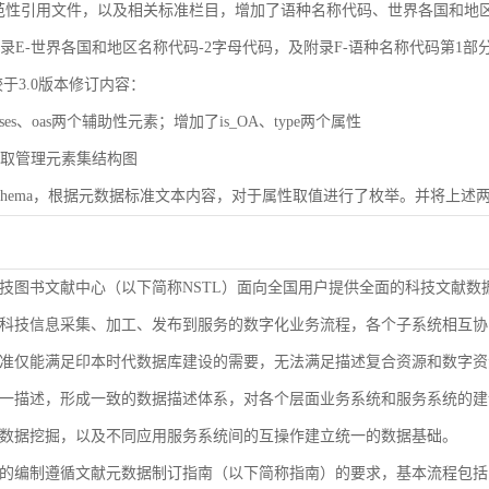
规范性引用文件，以及相关标准栏目，增加了语种名称代码、世界各国和地区名称代码（
了附录E-世界各国和地区名称代码-2字母代码，及附录F-语种名称代码第1部
较于3.0版本修订内容：
ases、oas两个辅助性元素；增加了is_OA、type两个属性
了获取管理元素集结构图
了Schema，根据元数据标准文本内容，对于属性取值进行了枚举。并将上述两
技图书文献中心（以下简称NSTL）面向全国用户提供全面的科技文献数
科技信息采集、加工、发布到服务的数字化业务流程，各个子系统相互协
准仅能满足印本时代数据库建设的需要，无法满足描述复合资源和数字资
9-2000等同ISO 3166-1）
一描述，形成一致的数据描述体系，对各个层面业务系统和服务系统的建
1-2005等同ISO 639-1）
数据挖掘，以及不同应用服务系统间的互操作建立统一的数据基础。
的编制遵循文献元数据制订指南（以下简称指南）的要求，基本流程包括