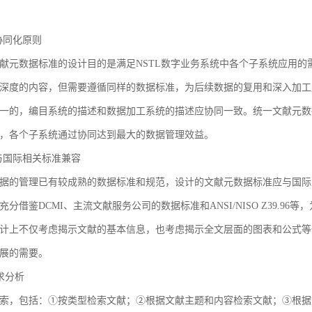
3 协同化原则
献元数据标准的设计目的是满足NSTL数字业务系统中各个子系统应用
深度的内容，但需要遵循同样的数据标准，为后续数据的复用和深入加工
一的，编目系统的描述和数据加工系统的描述应协同一致。统一文献元数
，各个子系统通过协同达到最大的数据管理效益。
4 与国际相关标准兼容
据的管理已有较成熟的数据标准和规范，设计的文献元数据标准应与国际
充分借鉴DCMI、主流文献服务公司的数据标准和ANSI/NISO Z39.
计上不仅考虑揭示文献的基本信息，也考虑揭示全文层面的图表和公式等
展的需要。
需求分析
索，包括：①按类型检索文献；②根据文献主题和内容检索文献；③根据