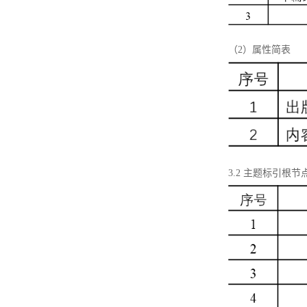
（2）属性简表
3.2 主题标引根节