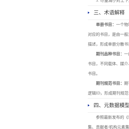
5. 尽量减小对
三、术语解释
单册书目：
一个物
对应的书目，是由一般
描述，形成单册分散书
期刊品种书目：
一
书目，不同载体、媒介
书目。
期刊规范书目：
期
逻辑ID，形成期刊规
四、元数据模
参照最新发布的《
集、贡献者/机构元素