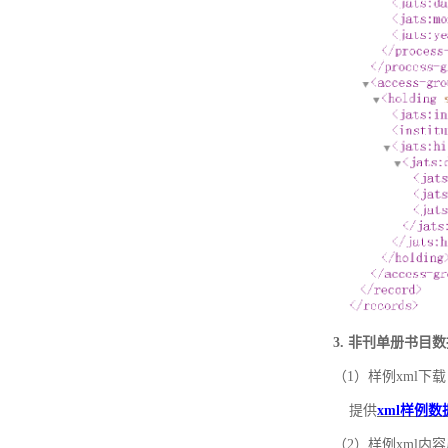
3. 非刊单册书目
（1）样例xml下载
提供
xml样例数
（2）样例xml内