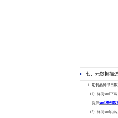
七、元数据描
1. 期刊品种书目
（1）样例xml下载
提供
xml样例数
（2）样例xml内