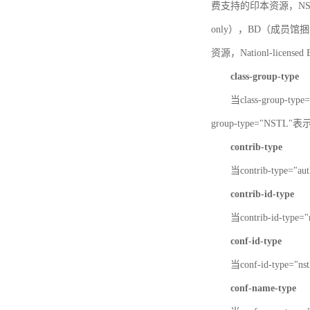
费支持的印本资源，NSTL-
only），BD（成员馆捆绑
资源，Nationl-licen
class-group-type
当class-group-
group-type="NST
contrib-type
当contrib-type="
contrib-id-type
当contrib-id-ty
conf-id-type
当conf-id-type=
conf-name-type