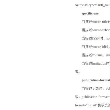
source-id-type="nst
specific-use
当描述source-title
当描述source-subti
当描述ISSN时，speci
当描述source-id
当描述volume、iss
当描述institution
者。
publication-forma
当描述记录时，publi
版，publication-fo
format="Email"表