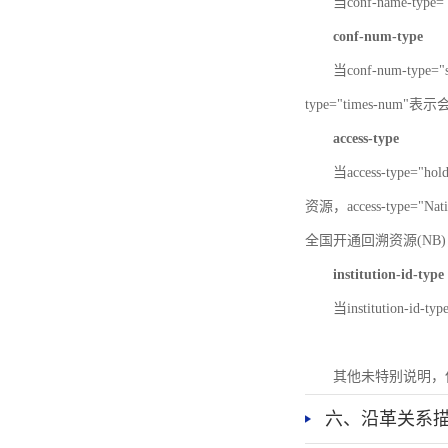
当conf-name-typ
conf-num-type
当conf-num-typ
type="times-num
access-type
当access-type="
资源，access-type="Nat
全国开通回溯资源(NB)，ac
institution-id-type
当institution-id
其他未特别说明，
六、沿革关系