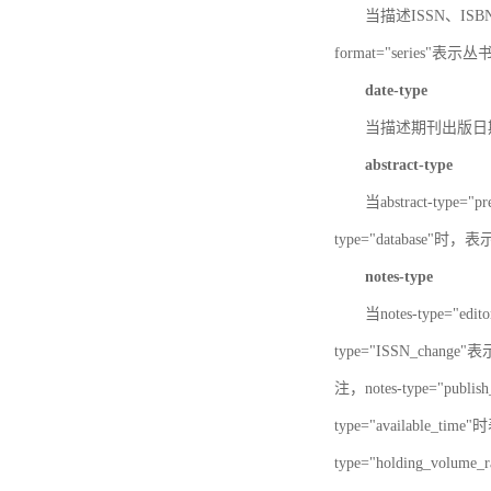
当描述ISSN、ISBN时，
format="series"表示丛
date-type
当描述期刊出版日期时，d
abstract-type
当abstract-type=
type="database"
notes-type
当notes-type="ed
type="ISSN_chang
注，notes-type="pu
type="available_
type="holding_v