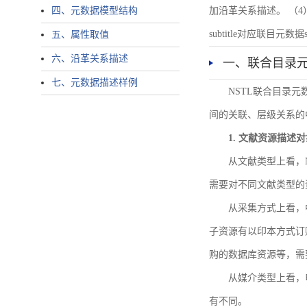
四、元数据模型结构
加沿革关系描述。 （4）说明：N
subtitle对应联目元数据sourc
五、属性取值
六、沿革关系描述
一、联合目录
七、元数据描述样例
NSTL联合目录
间的关联、层级关系的
1. 文献资源描述
从文献类型上看，
需要对不同文献类型的
从采集方式上看，
子资源有以印本方式订
购的数据库资源等，需
从媒介类型上看，电
有不同。