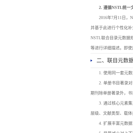
2. 遵循NSTL统
2016年7月11
并基于此进行个性化补
NSTL联合目录元数
等进行详细描述。即使
二、联目元数
1. 使用同一套
2. 单册书目著
期刊除单册著录外，书
3. 通过核心元
层级、文献类型、载体
4. 扩展丰富元