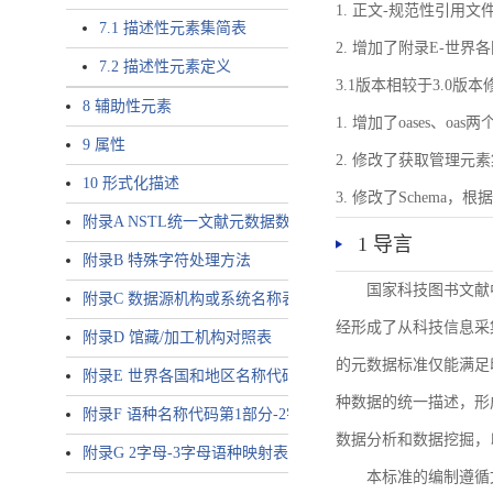
1. 正文-规范性引用文
7.1 描述性元素集简表
2. 增加了附录E-世
7.2 描述性元素定义
3.1版本相较于3.0版
8 辅助性元素
1. 增加了oases、oa
9 属性
2. 修改了获取管理元
10 形式化描述
3. 修改了Schem
附录A NSTL统一文献元数据数据唯一标识符规则
1 导言
附录B 特殊字符处理方法
国家科技图书文献
附录C 数据源机构或系统名称表
经形成了从科技信息采
附录D 馆藏/加工机构对照表
的元数据标准仅能满足
附录E 世界各国和地区名称代码-2字母代码（GB/T 2659-2000等
种数据的统一描述，形
附录F 语种名称代码第1部分-2字母代码（GB/T 4880.1-2005等同
数据分析和数据挖掘，
附录G 2字母-3字母语种映射表
本标准的编制遵循