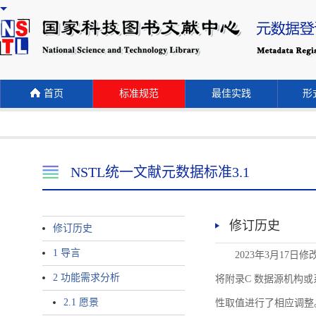
首页
标准规范
最佳实践
形式
NSTL统一文献元数据标准3.1
修订历史
修订历史
1 导言
2023年3月17日
2 功能需求分析
将附录C 数据源机构或系统名称
2.1 愿景
性取值进行了相应调整