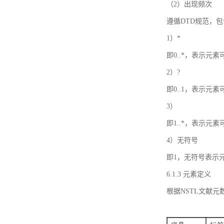
（2）出现频次
遵循DTD规范，
1）*
即0..*，表示元
2）?
即0..1，表示元
3）
即1..*，表示元
4）无符号
即1，无符号表示
6.1.3 元素定义
根据NSTL文献