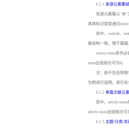
6.2.1
来源元素集
来源元素集以“本”
具体标识类型通过source
其中，contrib、
素结构一致。限于篇幅
source-meta条
meta出现频次可为0。
注：由于包含特殊字符s
为例进行说明。其它处
6.2.2
单篇文献元
其中，article-m
article-meta出现频次
6.2.3
主题/分类/