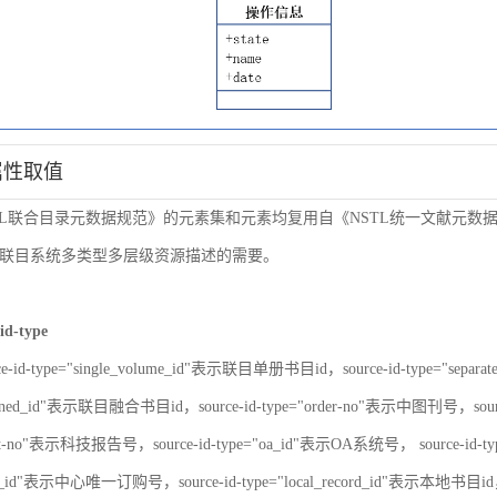
属性取值
TL联合目录元数据规范》的元素集和元素均复用自《NSTL统一文献元
联目系统多类型多层级资源描述的需要。
id-type
ce-id-type="single_volume_id"表示联目单册书目id，source-id-type="sepa
nbined_id"表示联目融合书目id，source-id-type="order-no"表示中图刊号，sour
port-no"表示科技报告号，source-id-type="oa_id"表示OA系统号， source-id-
er_id"表示中心唯一订购号，source-id-type="local_record_id"表示本地书目id，s