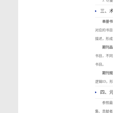
5. 
三、
单册书
对应的书目
描述，形成
期刊品
书目，不同
书目。
期刊规
逻辑ID，
四、
参照最
集、贡献者