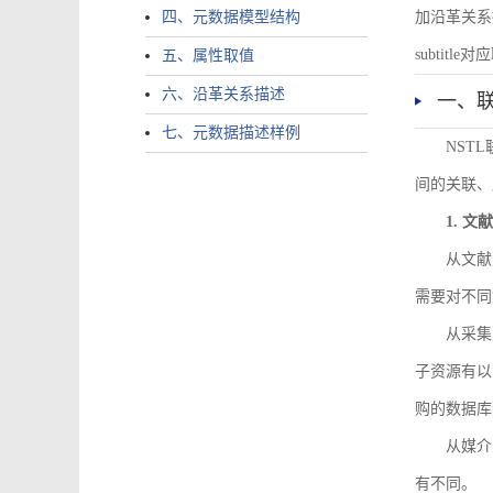
四、元数据模型结构
加沿革关系描述。
subtitle对应
五、属性取值
六、沿革关系描述
一、
七、元数据描述样例
NST
间的关联、
1. 
从文献
需要对不同
从采集
子资源有以
购的数据库
从媒介
有不同。