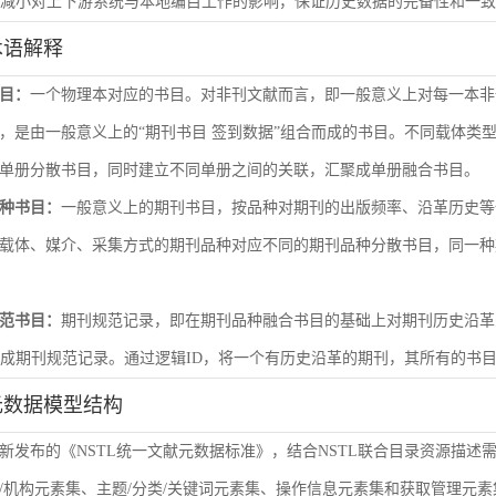
尽量减小对上下游系统与本地编目工作的影响，保证历史数据的完备性和一
术语解释
目：
一个物理本对应的书目。对非刊文献而言，即一般意义上对每一本非
，是由一般意义上的“期刊书目 签到数据”组合而成的书目。不同载体类
单册分散书目，同时建立不同单册之间的关联，汇聚成单册融合书目。
种书目：
一般意义上的期刊书目，按品种对期刊的出版频率、沿革历史等
载体、媒介、采集方式的期刊品种对应不同的期刊品种分散书目，同一种
范书目：
期刊规范记录，即在期刊品种融合书目的基础上对期刊历史沿革
形成期刊规范记录。通过逻辑ID，将一个有历史沿革的期刊，其所有的书
元数据模型结构
新发布的《NSTL统一文献元数据标准》，结合NSTL联合目录资源描述
/机构元素集、主题/分类/关键词元素集、操作信息元素集和获取管理元