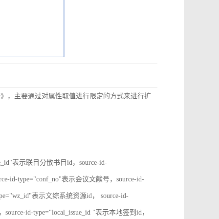
数据》，主要通过对属性取值进行限定的方式来进行扩
rate_id"表示联目分散书目id，source-id-
ce-id-type="conf_no"表示会议文献号，source-id-
type="wz_id"表示文综系统资源id， source-id-
ource-id-type="local_issue_id "表示本地签到id，