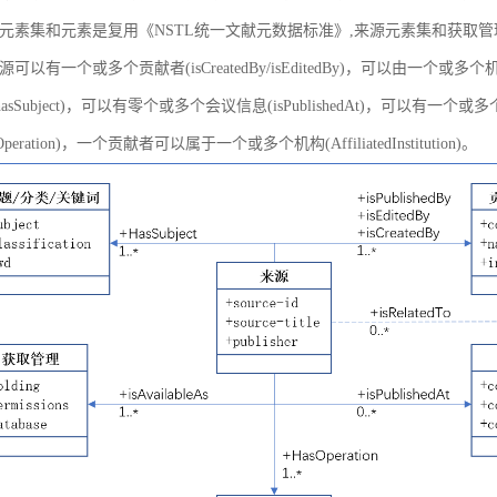
元素集和元素是复用《NSTL统一文献元数据标准》,来源元素集和获取
以有一个或多个贡献者(isCreatedBy/isEditedBy)，可以由一个或多个机
asSubject)，可以有零个或多个会议信息(isPublishedAt)，可以有一个或
peration)，一个贡献者可以属于一个或多个机构(AffiliatedInstitution)。