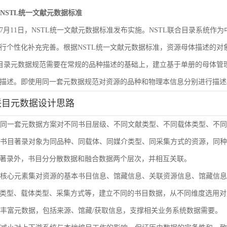
遵循NSTL统一文献元数据标准
6年7月11日，NSTL统一文献元数据标准发布实施。NSTL联合目录系统
行个性化补充完善。根据NSTL统一文献元数据标准，资源母体描述的
合目录元数据规范需要在常规的品种描述的基础上，建立基于单册的母体
描述。即使用同一套元数据规范对资源的品种和物理本信息分别进行描述
联目元数据设计思路
使用同一套元数据方案对不同书目层级、不同文献类型、不同载体类型、不
单册书目著录对象为同品种、同载体、同媒介类型、同采集方式的资源，同
著录外，书目分分散数据和融合数据两个层次，并相互关联。
通过核心元素集对资源的基本书目信息、馆藏信息、关联资源信息、馆藏信
类型、载体类型、采集方式等，建立不同的书目数据，从不同维度选用对
扩展丰富元数据，包括来源、馆藏/获取信息，支撑相关业务系统数据需要。