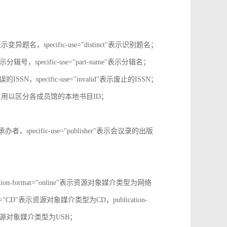
tive"表示变异题名，specific-use="distinct"表示识别题名；
-no"表示分辑号，specific-use="part-name"表示分辑名；
误的ISSN，specific-use="invalid"表示废止的ISSN；
ion-id，用以区分各成员馆的本地书目ID；
r"表示承办者，specific-use="publisher"表示会议录的出版
tion-format="online"表示资源对象媒介类型为网络
mat="CD"表示资源对象媒介类型为CD，publication-
表示表示资源对象媒介类型为USB；