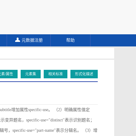
元数据注册
帮助
元素/属性
元素集
相关标准
形式化描述
ubtitle增加属性specific-use。 （2）明确属性值定
ive"表示变异题名，specific-use="distinct"表示识别题名；
"表示分辑号，specific-use="part-name"表示分辑名。 （3）增