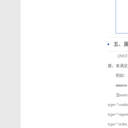
五、
《NS
展，来满足
例如：
source-
当sour
type="co
type="re
type="ord