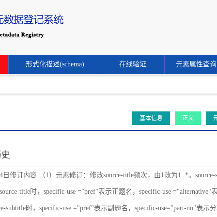
形式化描述(schema)
在线验证
元素属性查询
基本信息
正文
历史
24日修订内容 （1）元素修订：修改source-title频次，由1改为1..*。source-s
ce-title时，specific-use ="pref"表示正题名，specific-use ="alternat
-subtitle时，specific-use ="pref"表示副题名，specific-use="part-no