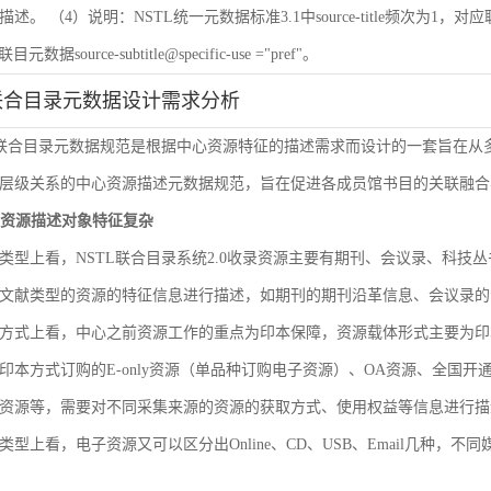
 （4）说明：NSTL统一元数据标准3.1中source-title频次为1，对应联目元数据sourc
联目元数据source-subtitle@specific-use ="pref"。
联合目录元数据设计需求分析
L联合目录元数据规范是根据中心资源特征的描述需求而设计的一套旨在
层级关系的中心资源描述元数据规范，旨在促进各成员馆书目的关联融合
文献资源描述对象特征复杂
类型上看，NSTL联合目录系统2.0收录资源主要有期刊、会议录、科
文献类型的资源的特征信息进行描述，如期刊的期刊沿革信息、会议录的
方式上看，中心之前资源工作的重点为印本保障，资源载体形式主要为印
印本方式订购的E-only资源（单品种订购电子资源）、OA资源、全国
资源等，需要对不同采集来源的资源的获取方式、使用权益等信息进行描
类型上看，电子资源又可以区分出Online、CD、USB、Email几种