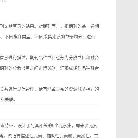
致性。
刊文献著录的结果。对期刊而言，指期刊的某一卷期
型、不同媒介类型、不同采集来源的单册均分别进行
信息进行描述。期刊品种书目也分为分散书目和融合
期刊的分散书目之间进行关联，汇聚成期刊品种融合
关系进行规范管理，给有沿革关系的资源赋予相同的
目都关联。
需求特征，设计了与其相关的6个元素集，即来源元素
素集。包括有描述性元素、辅助性元素和元素属性。其