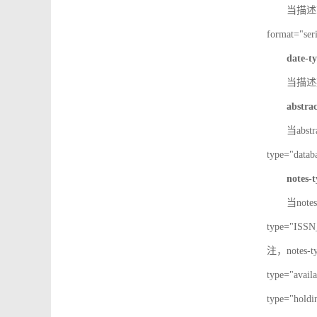
当描述IS
format="
date-t
当描述期
abstra
当abst
type="d
notes-
当note
type="IS
注，notes-
type="av
type="h