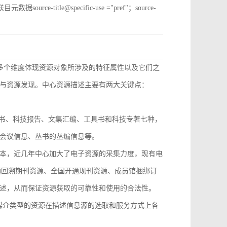
e-title@specific-use ="pref"；source-
从多个维度体现资源对象所涉及的特征属性以及它们之
与资源发现。中心资源描述主要有两大关键点：
技丛书、科技报告、文集汇编、工具书和科技专著七种，
会议信息、丛书的丛编信息等。
本，近几年中心加大了电子资源的采集力度，现有电
开通回溯期刊资源、全国开通现刊资源、成员馆捆绑订
述，从而保证资源获取的可靠性和使用的合法性。
，不同媒介类型的资源在描述信息源的选取和服务方式上各