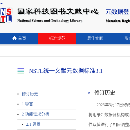
首页
标准规范
最佳实践
形式
NSTL统一文献元数据标准3.1
修订历史
修订历史
1 导言
2023年3月17日
2 功能需求分析
将附录C 数据源机构或系统名称
2.1 愿景
性取值进行了相应调整