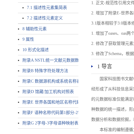
1. 正文-规范性引用文
7.1 描述性元素集简表
2. 增加了附录E-世
7.2 描述性元素定义
3.1版本相较于3.0版
8 辅助性元素
1. 增加了oases、oa
9 属性
2. 修改了获取管理元
10 形式化描述
3. 修改了Schem
附录A NSTL统一文献元数据数据唯一标识符规则
1 导言
附录B 特殊字符处理方法
国家科技图书文献
附录C 数据源机构或系统名称表
经形成了从科技信息采
附录D 馆藏/加工机构对照表
的元数据标准仅能满足
附录E 世界各国和地区名称代码-2字母代码（GB/T 2659-2000等
种数据的统一描述，形
附录F 语种名称代码第1部分-2字母代码（GB/T 4880.1-2005等同
数据分析和数据挖掘，
附录G 2字母-3字母语种映射表
本标准的编制遵循