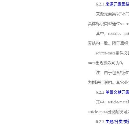
6.2.1
来源元素集
来源元素集以“本”
具体标识类型通过source
其中，contrib、
素结构一致。限于篇幅
source-meta条
meta出现频次可为0。
注：由于包含特殊字符s
为例进行说明。其它处
6.2.2
单篇文献元
其中，article-m
article-meta出现频次
6.2.3
主题/分类/