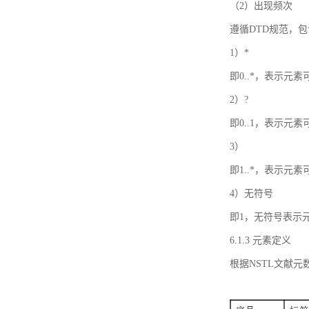
（2）出现频次
遵循DTD规范，
1）*
即0..*，表示元
2）?
即0..1，表示元
3）
即1..*，表示元
4）无符号
即1，无符号表示
6.1.3 元素定义
根据NSTL文献