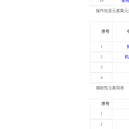
14
使
操作信息元素集元
序号
1
2
机
3
4
辅助性元素简表
序号
1
2