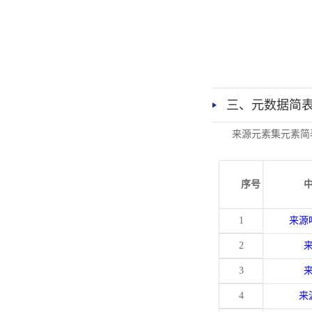
三、元数据简
来源元素集元素简
序号
1
来源
2
3
4
来