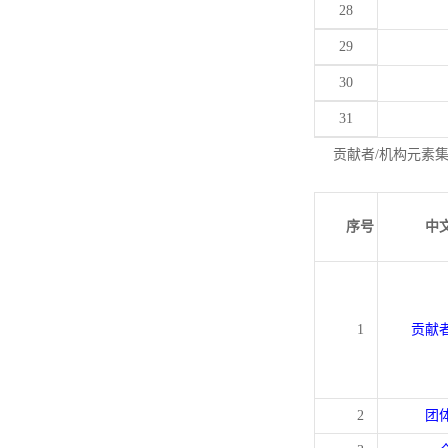
28
29
30
31
贡献者/机构元素
序号
中
1
贡献
2
团