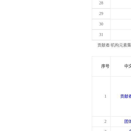
28
29
30
31
贡献者/机构元素
序号
中
1
贡献
2
团