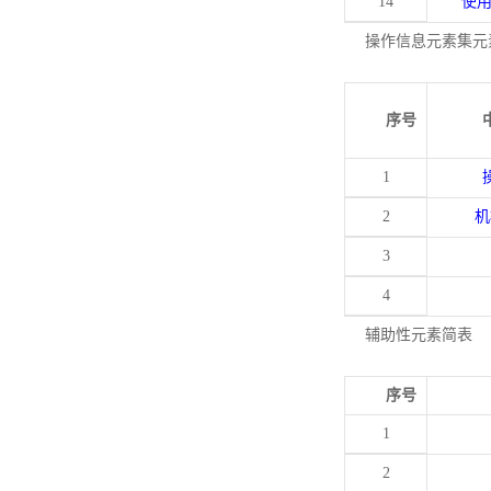
14
使
操作信息元素集元
序号
1
2
机
3
4
辅助性元素简表
序号
1
2