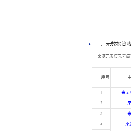
三、元数据简
来源元素集元素简
序号
1
来源
2
3
4
来