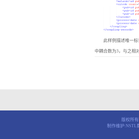
此样例描述唯一标识符为B
中耦合数为3，与之相
版权所有© 
制作维护:NST