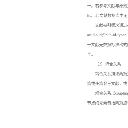
一。若参考文献与原始文献
id。 若文献数据库中
文献被引频次通过c
article-id@pub-id
一文献元数据标准格式
个。
（2）耦合关系
耦合关系描述两篇
篇或多篇参考文献，或
耦合关系以coupl
节点的元素包括两篇施