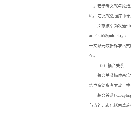
一。若参考文献与原始文献
id。 若文献数据库中
文献被引频次通过c
article-id@pub-id
一文献元数据标准格式
个。
（2）耦合关系
耦合关系描述两篇
篇或多篇参考文献，或
耦合关系以coupl
节点的元素包括两篇施