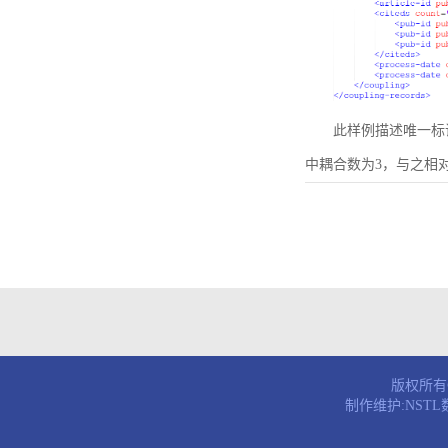
此样例描述唯一标识符为B
中耦合数为3，与之相
版权所有© 
制作维护:NST