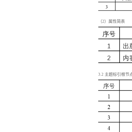
（2）属性简表
3.2 主题标引根节