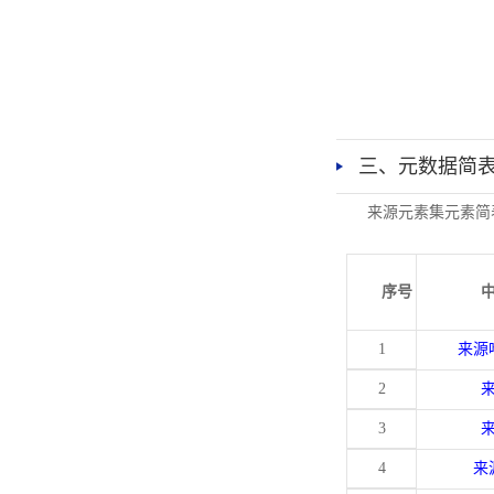
三、元数据简
来源元素集元素简
序号
1
来源
2
3
4
来