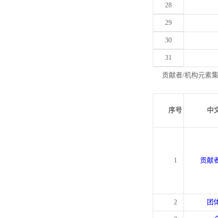
28
29
30
31
贡献者/机构元素
序号
中
1
贡献
2
团