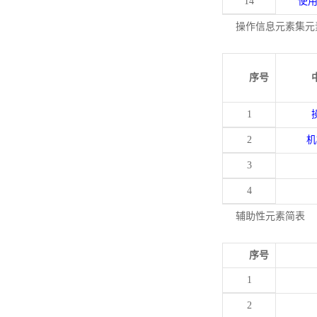
14
使
操作信息元素集元
序号
1
2
机
3
4
辅助性元素简表
序号
1
2