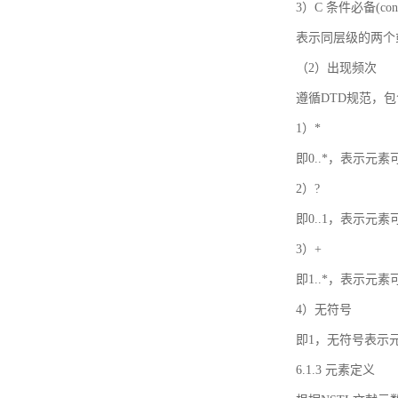
3）C 条件必备(condi
表示同层级的两个
（2）出现频次
遵循DTD规范，
1）*
即0..*，表示元
2）?
即0..1，表示元
3）+
即1..*，表示元
4）无符号
即1，无符号表示
6.1.3 元素定义