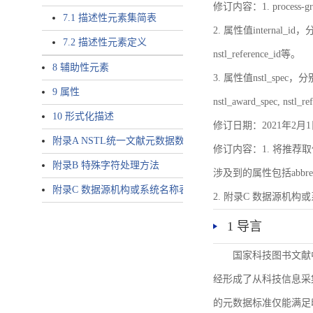
修订内容：1. proces
7.1 描述性元素集简表
2. 属性值internal_id，分别就
7.2 描述性元素定义
nstl_reference_id等。
8 辅助性元素
3. 属性值nstl_spec，分别就不同
9 属性
nstl_award_spec, nstl_
10 形式化描述
修订日期：2021年2月1
附录A NSTL统一文献元数据数据唯一标识符规则
修订内容：1. 将推荐取
附录B 特殊字符处理方法
涉及到的属性包括abbrev-typ
附录C 数据源机构或系统名称表
2. 附录C 数据源机构或系统
1 导言
国家科技图书文献
经形成了从科技信息采
的元数据标准仅能满足