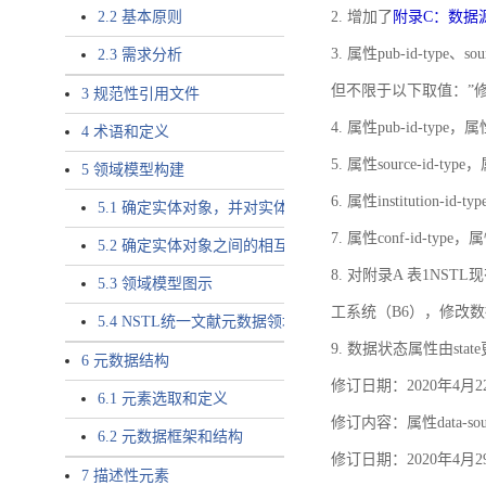
2.2 基本原则
2. 增加了
附录C：数据
3. 属性pub-id-type、so
2.3 需求分析
但不限于以下取值：”
3 规范性引用文件
4. 属性pub-id-type，
4 术语和定义
5. 属性source-id-ty
5 领域模型构建
6. 属性institution
5.1 确定实体对象，并对实体对象命名
7. 属性conf-id-ty
5.2 确定实体对象之间的相互关系，定义实体对象之间的
8. 对附录A 表1N
5.3 领域模型图示
工系统（B6），修改
5.4 NSTL统一文献元数据领域模型的验证
9. 数据状态属性由state
6 元数据结构
修订日期：2020年4月2
6.1 元素选取和定义
修订内容：属性data-
6.2 元数据框架和结构
修订日期：2020年4月2
7 描述性元素