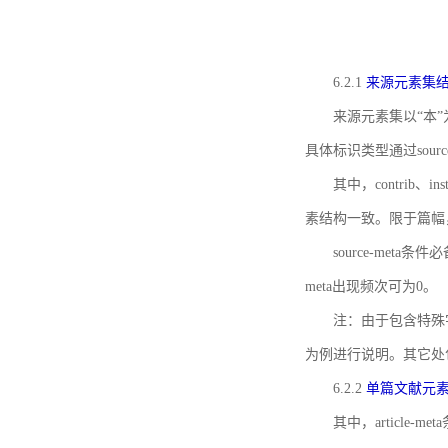
6.2.1
来源元素集
来源元素集以“本”
具体标识类型通过source
其中，contrib、
素结构一致。限于篇幅
source-meta条
meta出现频次可为0。
注：由于包含特殊字符s
为例进行说明。其它处
6.2.2
单篇文献元
其中，article-m