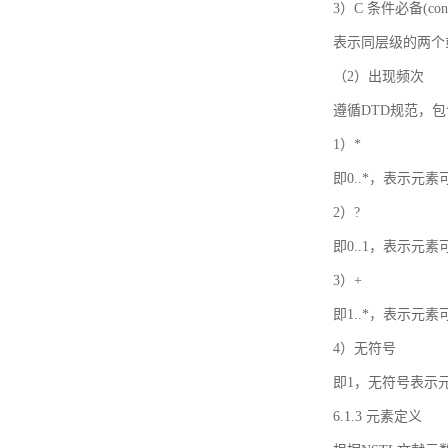
3）C 条件必备(condi
表示同层级的两个
（2）出现频次
遵循DTD规范，
1）*
即0..*，表示元
2）?
即0..1，表示元
3）+
即1..*，表示元
4）无符号
即1，无符号表示
6.1.3 元素定义