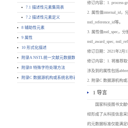
修订内容：1. proces
7.1 描述性元素集简表
2. 属性值internal_id，分别就
7.2 描述性元素定义
nstl_reference_id等。
8 辅助性元素
3. 属性值nstl_spec，分别就不同
9 属性
nstl_award_spec, nstl_
10 形式化描述
修订日期：2021年2月1
附录A NSTL统一文献元数据数据唯一标识符规则
修订内容：1. 将推荐取
附录B 特殊字符处理方法
涉及到的属性包括abbrev-typ
附录C 数据源机构或系统名称表
2. 附录C 数据源机构或系统
1 导言
国家科技图书文献
经形成了从科技信息采
的元数据标准仅能满足