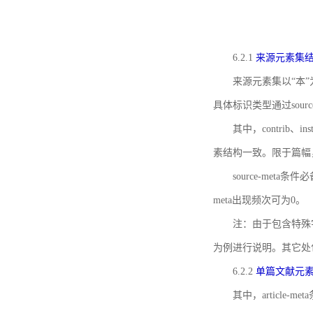
6.2.1
来源元素集
来源元素集以“本”
具体标识类型通过source
其中，contrib、
素结构一致。限于篇幅
source-meta条
meta出现频次可为0。
注：由于包含特殊字符s
为例进行说明。其它处
6.2.2
单篇文献元
其中，article-m