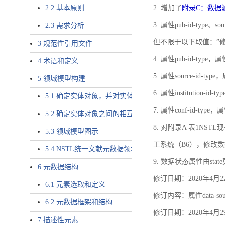
2.2 基本原则
2. 增加了
附录C：数据
3. 属性pub-id-type、so
2.3 需求分析
但不限于以下取值：”
3 规范性引用文件
4. 属性pub-id-type，
4 术语和定义
5. 属性source-id-ty
5 领域模型构建
6. 属性institution
5.1 确定实体对象，并对实体对象命名
7. 属性conf-id-ty
5.2 确定实体对象之间的相互关系，定义实体对象之间的
8. 对附录A 表1N
5.3 领域模型图示
工系统（B6），修改
5.4 NSTL统一文献元数据领域模型的验证
9. 数据状态属性由state
6 元数据结构
修订日期：2020年4月2
6.1 元素选取和定义
修订内容：属性data-
6.2 元数据框架和结构
修订日期：2020年4月2
7 描述性元素