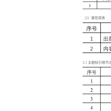
（2）属性简表
3.2 主题标引根节