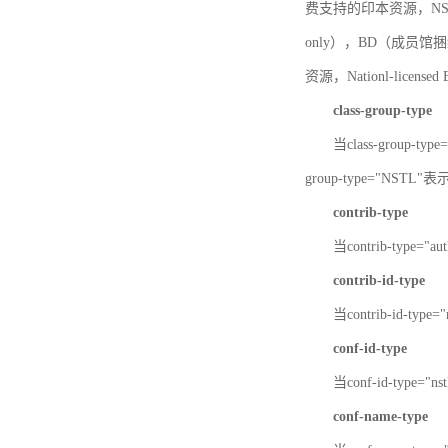
费支持的印本资源，NSTL-
only），BD（成员馆捆绑
资源，Nationl-licen
class-group-type
当class-group-
group-type="NST
contrib-type
当contrib-type="
contrib-id-type
当contrib-id-ty
conf-id-type
当conf-id-type=
conf-name-type