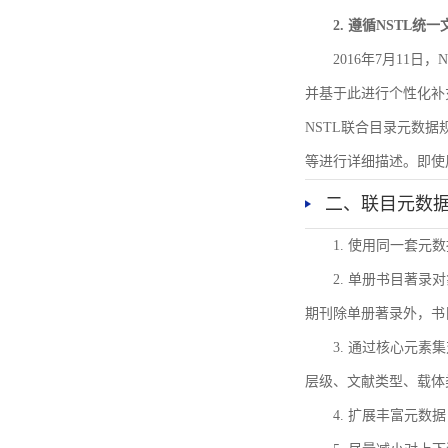
2. 遵循NSTL统
2016年7月11
并基于此进行个性化补
NSTL联合目录元数
等进行详细描述。即使
二、联目元数
1. 使用同一套
2. 单册书目著
期刊除单册著录外，书
3. 通过核心元
层级、文献类型、载体
4. 扩展丰富元