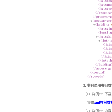
3. 非刊单册书目
（1）样例xml下载
提供
xml样例数
（2）样例xml内