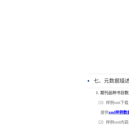
七、元数据描
1. 期刊品种书目
（1）样例xml下载
提供
xml样例数
（2）样例xml内