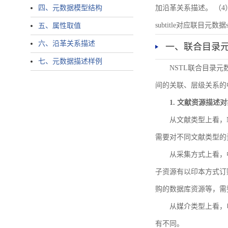
四、元数据模型结构
加沿革关系描述。 （4）说明：N
subtitle对应联目元数据sourc
五、属性取值
六、沿革关系描述
一、联合目录
七、元数据描述样例
NSTL联合目录
间的关联、层级关系的
1. 文献资源描述
从文献类型上看，
需要对不同文献类型的
从采集方式上看，
子资源有以印本方式订
购的数据库资源等，需
从媒介类型上看，电
有不同。