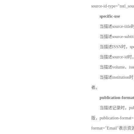
source-id-type="nst
specific-use
当描述source-title
当描述source-subti
当描述ISSN时，speci
当描述source-id
当描述volume、iss
当描述institution
者。
publication-forma
当描述记录时，publi
版，publication-fo
format="Email"表