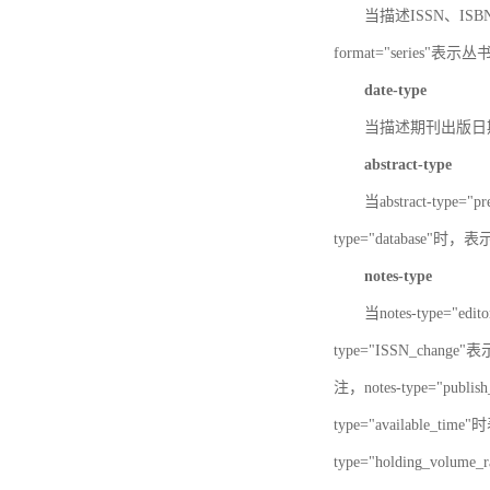
当描述ISSN、ISBN时，
format="series"表示丛
date-type
当描述期刊出版日期时，d
abstract-type
当abstract-type=
type="database"
notes-type
当notes-type="ed
type="ISSN_chang
注，notes-type="pu
type="available_
type="holding_v