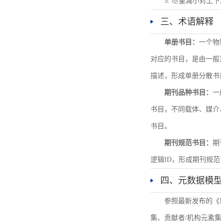
5. 尽量减小对
三、术语解释
单册书目：
一个物
对应的书目，是由一般
描述，形成单册分散书
期刊品种书目：
一
书目，不同载体、媒介
书目。
期刊规范书目：
期
逻辑ID，形成期刊规
四、元数据模
参照最新发布的《
集、贡献者/机构元素