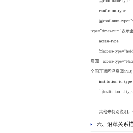
当conf-name-typ
conf-num-type
当conf-num-typ
type="times-num
access-type
当access-type="
资源，access-type="Nat
全国开通回溯资源(NB)，ac
institution-id-type
当institution-id
其他未特别说明，
六、沿革关系