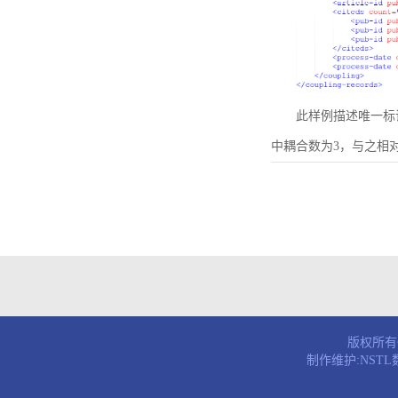
此样例描述唯一标识符为B
中耦合数为3，与之相
版权所有© 
制作维护:NST