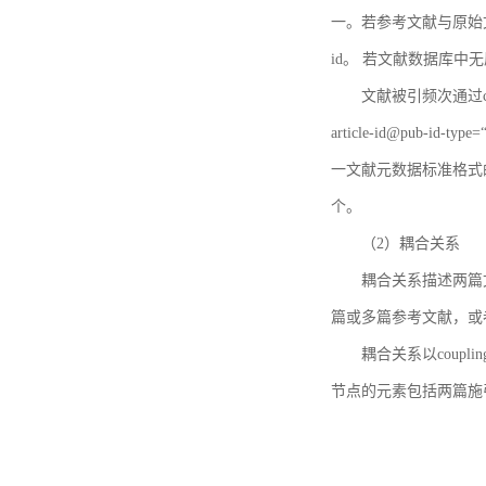
一。若参考文献与原始文献
id。 若文献数据库中
文献被引频次通过c
article-id@pub-id
一文献元数据标准格式
个。
（2）耦合关系
耦合关系描述两篇
篇或多篇参考文献，或
耦合关系以coupl
节点的元素包括两篇施