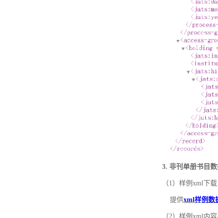
3. 非刊单册书目
（1）样例xml下载
提供
xml样例数
（2）样例xml内