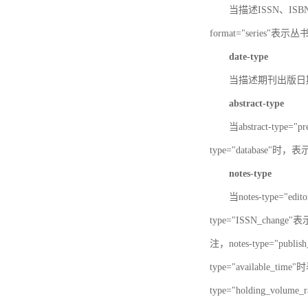
当描述ISSN、ISBN时，
format="series"表示丛
date-type
当描述期刊出版日期时，d
abstract-type
当abstract-type=
type="database"
notes-type
当notes-type="ed
type="ISSN_chang
注，notes-type="pu
type="available_
type="holding_v