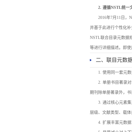
2. 遵循NSTL统
2016年7月11
并基于此进行个性化补
NSTL联合目录元数
等进行详细描述。即使
二、联目元数
1. 使用同一套
2. 单册书目著
期刊除单册著录外，书
3. 通过核心元
层级、文献类型、载体
4. 扩展丰富元