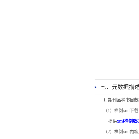
七、元数据描
1. 期刊品种书目
（1）样例xml下载
提供
xml样例数
（2）样例xml内