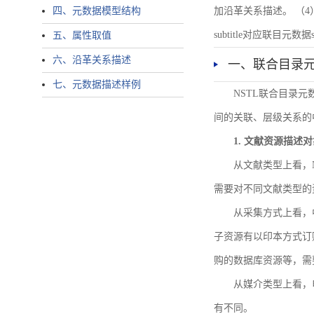
四、元数据模型结构
加沿革关系描述。 （4）说明：N
subtitle对应联目元数据sourc
五、属性取值
六、沿革关系描述
一、联合目录
七、元数据描述样例
NSTL联合目录
间的关联、层级关系的
1. 文献资源描述
从文献类型上看，
需要对不同文献类型的
从采集方式上看，
子资源有以印本方式订
购的数据库资源等，需
从媒介类型上看，电
有不同。