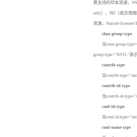
费支持的印本资源，NSTL-
only），BD（成员馆捆绑
资源，Nationl-licen
class-group-type
当class-group-
group-type="NST
contrib-type
当contrib-type="
contrib-id-type
当contrib-id-ty
conf-id-type
当conf-id-type=
conf-name-type