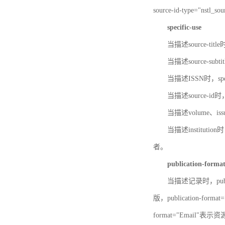
source-id-type="nst
specific-use
当描述source-title
当描述source-subti
当描述ISSN时，speci
当描述source-id
当描述volume、iss
当描述institution
者。
publication-forma
当描述记录时，publi
版，publication-fo
format="Email"表