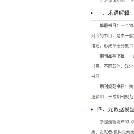
5. 尽量减小对
三、术语解释
单册书目：
一个物
对应的书目，是由一般
描述，形成单册分散书
期刊品种书目：
一
书目，不同载体、媒介
书目。
期刊规范书目：
期
逻辑ID，形成期刊规
四、元数据模
参照最新发布的《
集、贡献者/机构元素