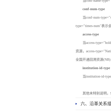
当conf-name-typ
conf-num-type
当conf-num-typ
type="times-num
access-type
当access-type="
资源，access-type="Nat
全国开通回溯资源(NB)，ac
institution-id-type
当institution-id
其他未特别说明，
六、沿革关系