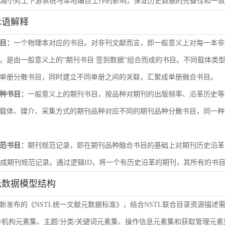
尽量减小对上下游系统与本地编目工作的影响，保证历史数据的完备性和一
术语解释
目：
一个物理本对应的书目。对非刊文献而言，即一般意义上对每一本非
，是由一般意义上的“期刊书目 签到数据”组合而成的书目。不同载体类
单册分散书目，同时建立不同单册之间的关联，汇聚成单册融合书目。
种书目：
一般意义上的期刊书目，按品种对期刊的出版频率、沿革历史等
载体、媒介、采集方式的期刊品种对应不同的期刊品种分散书目，同一种
范书目：
期刊规范记录，即在期刊品种融合书目的基础上对期刊历史沿革
形成期刊规范记录。通过逻辑ID，将一个有历史沿革的期刊，其所有的书
元数据模型结构
新发布的《NSTL统一文献元数据标准》，结合NSTL联合目录资源描述
/机构元素集、主题/分类/关键词元素集、操作信息元素集和获取管理元