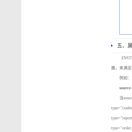
五、
《NS
展，来满足
例如：
source-
当sour
type="co
type="re
type="ord