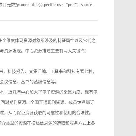
e-title@specific-use ="pref"；source-
从多个维度体现资源对象所涉及的特征属性以及它们之
与资源发现。中心资源描述主要有两大关键点：
技丛书、科技报告、文集汇编、工具书和科技专著七种，
会议信息、丛书的丛编信息等。
本，近几年中心加大了电子资源的采集力度，现有电
开通回溯期刊资源、全国开通现刊资源、成员馆捆绑订
述，从而保证资源获取的可靠性和使用的合法性。
，不同媒介类型的资源在描述信息源的选取和服务方式上各