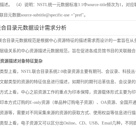
 （4）说明：NSTL统一元数据标准3.1中source-title频次为1，对应联目元数据sourc
联目元数据source-subtitle@specific-use ="pref"。
联合目录元数据设计需求分析
L联合目录元数据规范是根据中心资源特征的描述需求而设计的一套旨在
层级关系的中心资源描述元数据规范，旨在促进各成员馆书目的关联融合
文献资源描述对象特征复杂
类型上看，NSTL联合目录系统2.0收录资源主要有期刊、会议录、科
文献类型的资源的特征信息进行描述，如期刊的期刊沿革信息、会议录的
方式上看，中心之前资源工作的重点为印本保障，资源载体形式主要为印
印本方式订购的E-only资源（单品种订购电子资源）、OA资源、全国
资源等，需要对不同采集来源的资源的获取方式、使用权益等信息进行描
类型上看，电子资源又可以区分出Online、CD、USB、Email几种