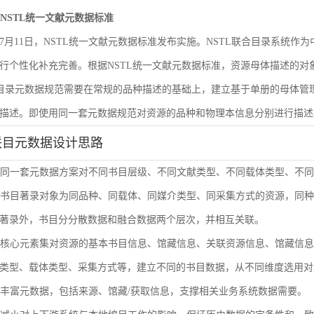
遵循NSTL统一文献元数据标准
6年7月11日，NSTL统一文献元数据标准发布实施。NSTL联合目录系统
行个性化补充完善。根据NSTL统一文献元数据标准，资源母体描述的
合目录元数据规范需要在常规的品种描述的基础上，建立基于单册的母体
描述。即使用同一套元数据规范对资源的品种和物理本信息分别进行描述
联目元数据设计思路
使用同一套元数据方案对不同书目层级、不同文献类型、不同载体类型、不
单册书目著录对象为同品种、同载体、同媒介类型、同采集方式的资源，同
著录外，书目分分散数据和融合数据两个层次，并相互关联。
通过核心元素集对资源的基本书目信息、馆藏信息、关联资源信息、馆藏信
类型、载体类型、采集方式等，建立不同的书目数据，从不同维度选用对
扩展丰富元数据，包括来源、馆藏/获取信息，支撑相关业务系统数据需要。