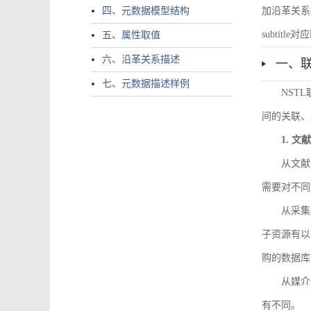
四、元数据模型结构
加沿革关系描述。
subtitle对应
五、属性取值
六、沿革关系描述
一、
七、元数据描述样例
NST
间的关联、
1. 
从文献
需要对不同
从采集
子资源有以
购的数据库
从媒介
有不同。