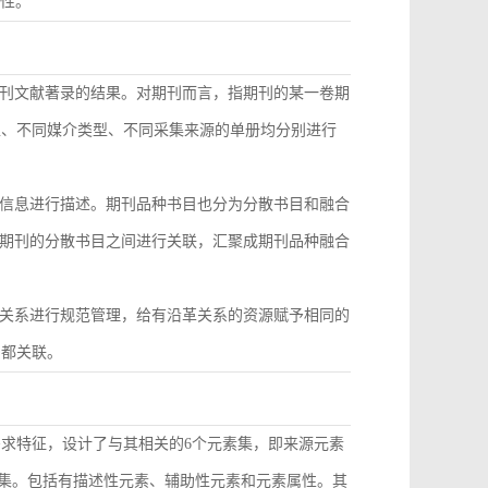
致性。
刊文献著录的结果。对期刊而言，指期刊的某一卷期
型、不同媒介类型、不同采集来源的单册均分别进行
信息进行描述。期刊品种书目也分为分散书目和融合
期刊的分散书目之间进行关联，汇聚成期刊品种融合
关系进行规范管理，给有沿革关系的资源赋予相同的
目都关联。
需求特征，设计了与其相关的6个元素集，即来源元素
素集。包括有描述性元素、辅助性元素和元素属性。其