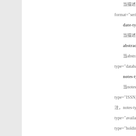
当描述IS
format="
date-t
当描述期
abstra
当abst
type="d
notes-
当note
type="IS
注，notes-
type="av
type="h