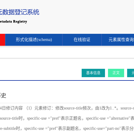
形式化描述(schema)
在线验证
元素属性查询
基本信息
正文
历史
24日修订内容 （1）元素修订：修改source-title频次，由1改为1..*。source-s
ce-title时，specific-use ="pref"表示正题名，specific-use ="alternat
-subtitle时，specific-use ="pref"表示副题名，specific-use="part-no