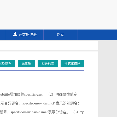
元数据注册
帮助
元素/属性
元素集
相关标准
形式化描述
ubtitle增加属性specific-use。 （2）明确属性值定
ive"表示变异题名，specific-use="distinct"表示识别题名；
"表示分辑号，specific-use="part-name"表示分辑名。 （3）增