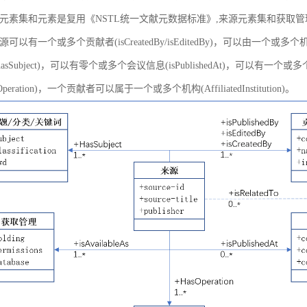
元素集和元素是复用《NSTL统一文献元数据标准》,来源元素集和获取
以有一个或多个贡献者(isCreatedBy/isEditedBy)，可以由一个或多个机
asSubject)，可以有零个或多个会议信息(isPublishedAt)，可以有一个或
peration)，一个贡献者可以属于一个或多个机构(AffiliatedInstitution)。