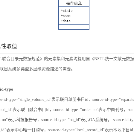
属性取值
TL联合目录元数据规范》的元素集和元素均复用自《NSTL统一文献元
联目系统多类型多层级资源描述的需要。
id-type
ce-id-type="single_volume_id"表示联目单册书目id，source-id-type="sepa
nbined_id"表示联目融合书目id，source-id-type="order-no"表示中图刊号，sour
port-no"表示科技报告号，source-id-type="oa_id"表示OA系统号， source-id-
er_id"表示中心唯一订购号，source-id-type="local_record_id"表示本地书目id，s