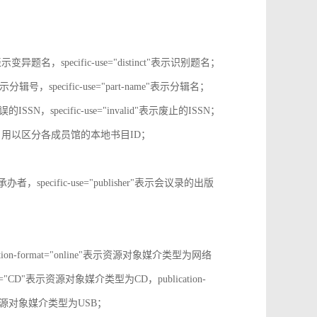
tive"表示变异题名，specific-use="distinct"表示识别题名；
-no"表示分辑号，specific-use="part-name"表示分辑名；
误的ISSN，specific-use="invalid"表示废止的ISSN；
ion-id，用以区分各成员馆的本地书目ID；
r"表示承办者，specific-use="publisher"表示会议录的出版
tion-format="online"表示资源对象媒介类型为网络
mat="CD"表示资源对象媒介类型为CD，publication-
表示表示资源对象媒介类型为USB；