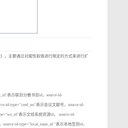
数据》，主要通过对属性取值进行限定的方式来进行扩
rate_id"表示联目分散书目id，source-id-
ce-id-type="conf_no"表示会议文献号，source-id-
type="wz_id"表示文综系统资源id， source-id-
ource-id-type="local_issue_id "表示本地签到id，