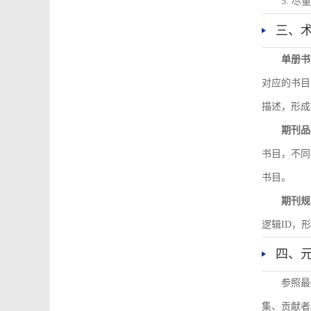
5. 
三、
单册书
对应的书目
描述，形成
期刊品
书目，不同
书目。
期刊规
逻辑ID，
四、
参照最
集、贡献者