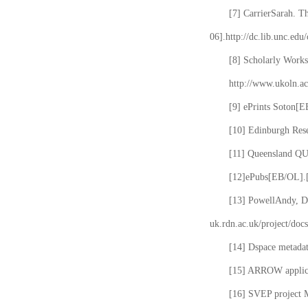
[7] CarrierSarah. T
06].http://dc.lib.unc.edu
[8] Scholarly Works
http://www.ukoln.ac
[9] ePrints Soton[E
[10] Edinburgh Rese
[11] Queensland QUT
[12]ePubs[EB/OL].[2
[13] PowellAndy, Da
uk.rdn.ac.uk/project/docs
[14] Dspace metada
[15] ARROW applicat
[16] SVEP project 