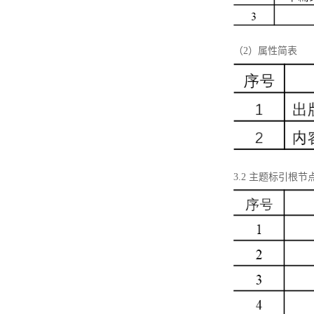
（2）属性简表
3.2 主题标引根节