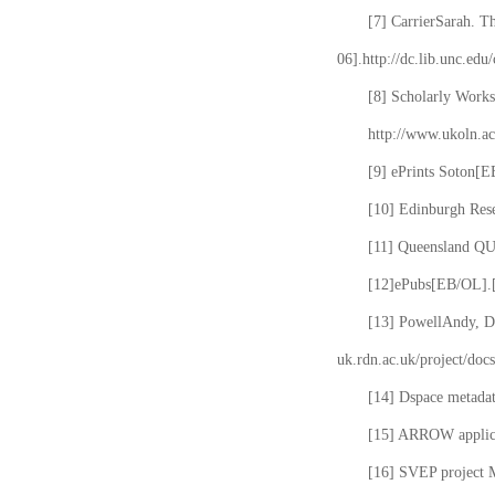
[7] CarrierSarah. T
06].http://dc.lib.unc.edu
[8] Scholarly Works
http://www.ukoln.ac
[9] ePrints Soton[E
[10] Edinburgh Rese
[11] Queensland QUT
[12]ePubs[EB/OL].[2
[13] PowellAndy, Da
uk.rdn.ac.uk/project/docs
[14] Dspace metada
[15] ARROW applicat
[16] SVEP project 