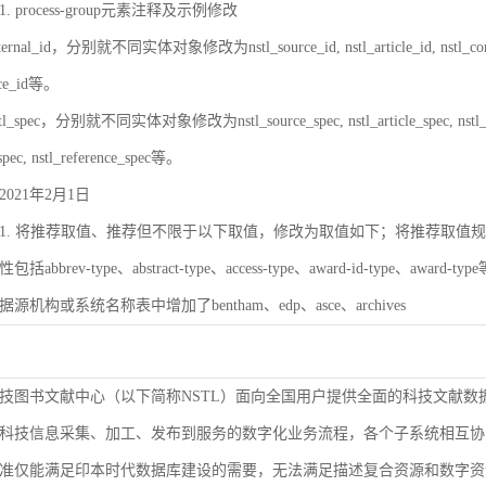
 process-group元素注释及示例修改
rnal_id，分别就不同实体对象修改为nstl_source_id, nstl_article_id, nstl_contrib_id,
ence_id等。
_spec，分别就不同实体对象修改为nstl_source_spec, nstl_article_spec, nstl_contrib_
spec, nstl_reference_spec等。
021年2月1日
. 将推荐取值、推荐但不限于以下取值，修改为取值如下；将推荐取值规则改为取值
bbrev-type、abstract-type、access-type、award-id-type、award-ty
数据源机构或系统名称表中增加了bentham、edp、asce、archives
技图书文献中心（以下简称NSTL）面向全国用户提供全面的科技文献数
科技信息采集、加工、发布到服务的数字化业务流程，各个子系统相互协
准仅能满足印本时代数据库建设的需要，无法满足描述复合资源和数字资