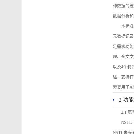
种数据的统
数据分析和
本标准
元数据记录
足需求功能
理、全文文
以及4个特
述，支持在
素复用了ANS
2 功
2.1 愿
NST
NSTL未