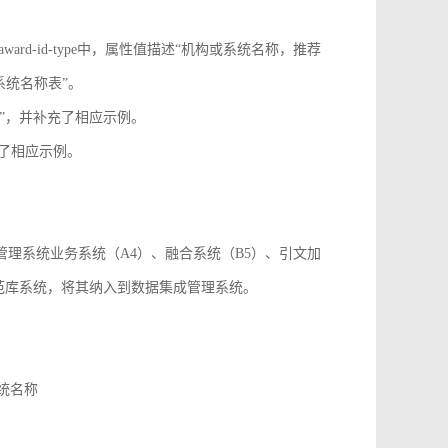
onf-id-type、award-id-type中，属性值描述“机构或系统名称，推荐
系统名称表”。
paper_id”，并补充了相应示例。
，并补充了相应示例。
成管理系统业务系统（A4）、融合系统（B5）、引文加
规范库系统，将其纳入到数据集成管理系统。
系统名称