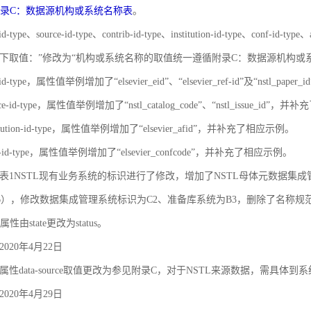
录C：数据源机构或系统名称表
。
id-type、source-id-type、contrib-id-type、institution-id-type、c
下取值：”修改为“机构或系统名称的取值统一遵循附录C：数据源机构或
-id-type，属性值举例增加了“elsevier_eid”、“elsevier_ref-id”及“nstl_
rce-id-type，属性值举例增加了“nstl_catalog_code”、“nstl_issue_id”
titution-id-type，属性值举例增加了“elsevier_afid”，并补充了相应示例。
nf-id-type，属性值举例增加了“elsevier_confcode”，并补充了相应示例。
对象之间的关联和约束
录A 表1NSTL现有业务系统的标识进行了修改，增加了NSTL母体元数据集
6），修改数据集成管理系统标识为C2、准备库系统为B3，删除了名称
属性由state更改为status。
020年4月22日
性data-source取值更改为参见附录C，对于NSTL来源数据，需具体到
020年4月29日