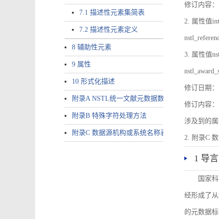
修订内容：1.
7.1 描述性元素集简表
2. 属性值inte
7.2 描述性元素定义
nstl_refer
8 辅助性元素
3. 属性值nstl
9 属性
nstl_award_
10 形式化描述
修订日期：2
附录A NSTL统一文献元数据数据唯一标识符规则
修订内容：1
附录B 特殊字符处理方法
涉及到的属性包括a
附录C 数据源机构或系统名称表
2. 附录C 
1 导言
国家科
经形成了从
的元数据标