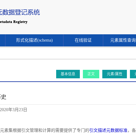
形式化描述(schema)
在线验证
元素属性查询
基本信息
正文
元素/属性
历史
020年3月23日
文献元素集根据引文管理和计算的需要提供了专门的
引文描述元数据标准
，各