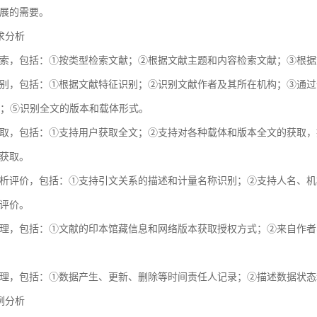
展的需要。
需求分析
索，包括：①按类型检索文献；②根据文献主题和内容检索文献；③根据
别，包括：①根据文献特征识别；②识别文献作者及其所在机构；③通过全球
献；⑤识别全文的版本和载体形式。
取，包括：①支持用户获取全文；②支持对各种载体和版本全文的获取，
获取。
析评价，包括：①支持引文关系的描述和计量名称识别；②支持人名、机
评价。
理，包括：①文献的印本馆藏信息和网络版本获取授权方式；②来自作者
理，包括：①数据产生、更新、删除等时间责任人记录；②描述数据状态
用例分析