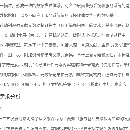
一描述，形成一致的数据描述体系，对各个层面业务系统和服务系统的建
数据挖掘，以及不同应用服务系统间的互操作建立统一的数据基础。
的编制遵循文献元数据制订指南（以下简称指南）的要求，基本流程包括
（4）编制使用指南（5）计算机描述语言做形式化描述。在编制过程中，
的领域模型。确定了13个元素集，包括来源、单篇文献、主题/分类/关键
件、图、表、附加资料和参考文献元素集。不计重复元素和属性，本标准共
殊字符元素。编制了指导描述性元素内容选取和著录需要的使用指南，最后
线的数据验证和解析。元数据记录由元素和属性共同构成，通过元素和属
I/NISO Z39.96-2015，期刊文档标签集（JATS 1.1版本）中的元素定义
能需求分析
景
L十三五发展战略明确了从文献保障为主向知识服务基础支撑保障转型的
来五年或更长时间的发展需求，数据标准规范不仅要支持文献的发现的需