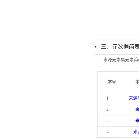
三、元数据简
来源元素集元素简
序号
1
来源
2
3
4
来