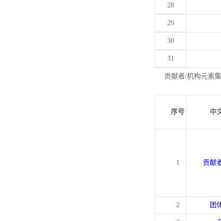
28
29
30
31
贡献者/机构元素
序号
中
1
贡献
2
团