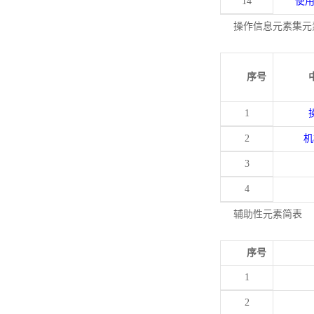
14
使
操作信息元素集元
序号
1
2
机
3
4
辅助性元素简表
序号
1
2