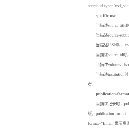
source-id-type="nst
specific-use
当描述source-title
当描述source-subti
当描述ISSN时，speci
当描述source-id
当描述volume、iss
当描述institution
者。
publication-forma
当描述记录时，publi
版，publication-fo
format="Email"表