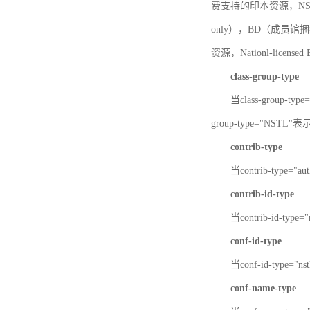
费支持的印本资源，NSTL-
only），BD（成员馆捆绑
资源，Nationl-licen
class-group-type
当class-group-
group-type="NST
contrib-type
当contrib-type="
contrib-id-type
当contrib-id-ty
conf-id-type
当conf-id-type=
conf-name-type