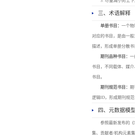
5. 尽量减小对
三、术语解释
单册书目：
一个物
对应的书目，是由一般
描述，形成单册分散书
期刊品种书目：
一
书目，不同载体、媒介
书目。
期刊规范书目：
期
逻辑ID，形成期刊规
四、元数据模
参照最新发布的《
集、贡献者/机构元素