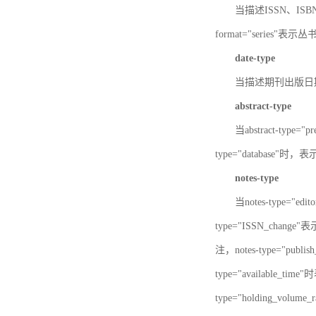
当描述ISSN、ISBN时，
format="series"表示丛
date-type
当描述期刊出版日期时，d
abstract-type
当abstract-type=
type="database"
notes-type
当notes-type="ed
type="ISSN_chang
注，notes-type="pu
type="available_
type="holding_v