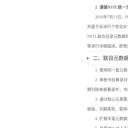
2. 遵循NSTL统
2016年7月11
并基于此进行个性化补
NSTL联合目录元数
等进行详细描述。即使
二、联目元数
1. 使用同一套
2. 单册书目著
期刊除单册著录外，书
3. 通过核心元
层级、文献类型、载体
4. 扩展丰富元