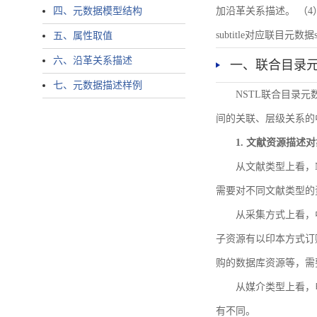
四、元数据模型结构
加沿革关系描述。 （4）说明：N
subtitle对应联目元数据sourc
五、属性取值
六、沿革关系描述
一、联合目录
七、元数据描述样例
NSTL联合目录
间的关联、层级关系的
1. 文献资源描述
从文献类型上看，
需要对不同文献类型的
从采集方式上看，
子资源有以印本方式订
购的数据库资源等，需
从媒介类型上看，电
有不同。