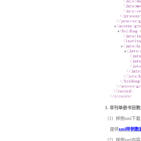
3. 非刊单册书目
（1）样例xml下载
提供
xml样例数
（2）样例xml内