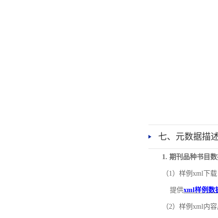
七、元数据描
1. 期刊品种书目
（1）样例xml下载
提供
xml样例数
（2）样例xml内