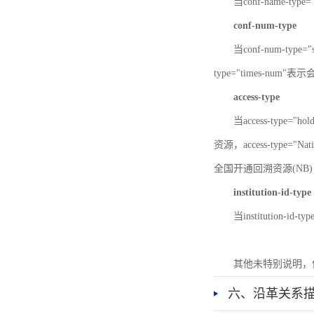
当conf-name-typ
conf-num-type
当conf-num-typ
type="times-num
access-type
当access-type="
资源，access-type="Nat
全国开通回溯资源(NB)，ac
institution-id-type
当institution-id
其他未特别说明，
六、沿革关系