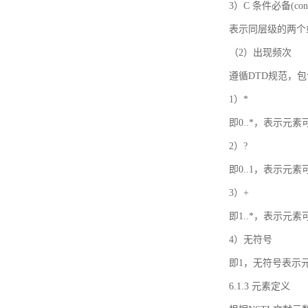
3）C 条件必备(condi
表示同层级的两个
（2）出现频次
遵循DTD规范，
1）*
即0..*，表示元
2）?
即0..1，表示元
3）+
即1..*，表示元
4）无符号
即1，无符号表示
6.1.3 元素定义