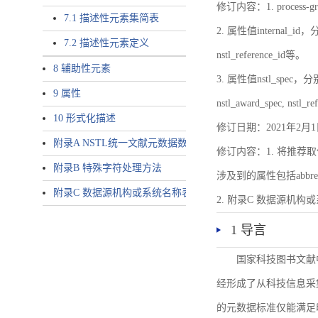
修订内容：1. proces
7.1 描述性元素集简表
2. 属性值internal_id，分别就
7.2 描述性元素定义
nstl_reference_id等。
8 辅助性元素
3. 属性值nstl_spec，分别就不同
9 属性
nstl_award_spec, nstl_
10 形式化描述
修订日期：2021年2月1
附录A NSTL统一文献元数据数据唯一标识符规则
修订内容：1. 将推荐取
附录B 特殊字符处理方法
涉及到的属性包括abbrev-typ
附录C 数据源机构或系统名称表
2. 附录C 数据源机构或系统
1 导言
国家科技图书文献
经形成了从科技信息采
的元数据标准仅能满足