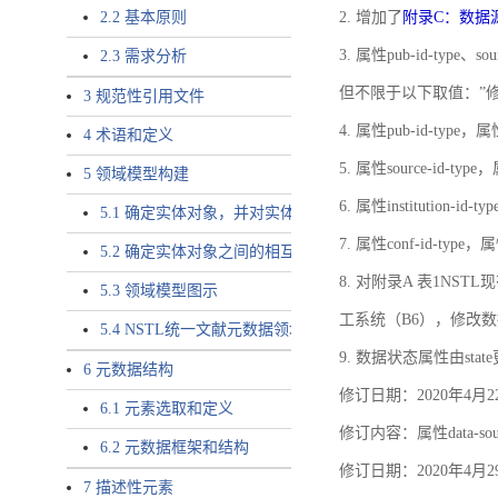
2.2 基本原则
2. 增加了
附录C：数据
3. 属性pub-id-type、so
2.3 需求分析
但不限于以下取值：”
3 规范性引用文件
4. 属性pub-id-type，
4 术语和定义
5. 属性source-id-ty
5 领域模型构建
6. 属性institution
5.1 确定实体对象，并对实体对象命名
7. 属性conf-id-ty
5.2 确定实体对象之间的相互关系，定义实体对象之间的
8. 对附录A 表1N
5.3 领域模型图示
工系统（B6），修改
5.4 NSTL统一文献元数据领域模型的验证
9. 数据状态属性由state
6 元数据结构
修订日期：2020年4月2
6.1 元素选取和定义
修订内容：属性data-
6.2 元数据框架和结构
修订日期：2020年4月2
7 描述性元素