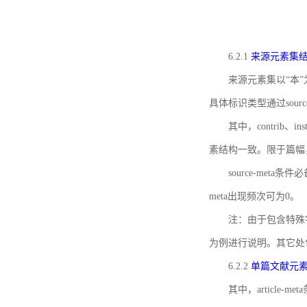
6.2.1
来源元素集
来源元素集以“本”
具体标识类型通过source
其中，contrib、
素结构一致。限于篇幅
source-meta条
meta出现频次可为0。
注：由于包含特殊字符s
为例进行说明。其它处
6.2.2
单篇文献元
其中，article-m