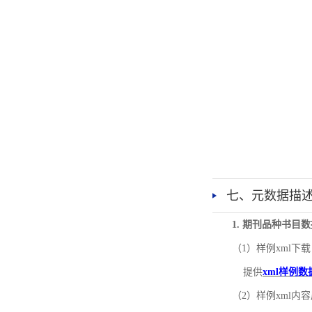
七、元数据描
1. 期刊品种书目
（1）样例xml下载
提供
xml样例数
（2）样例xml内