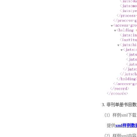
3. 非刊单册书目
（1）样例xml下载
提供
xml样例数
（2）样例xml内