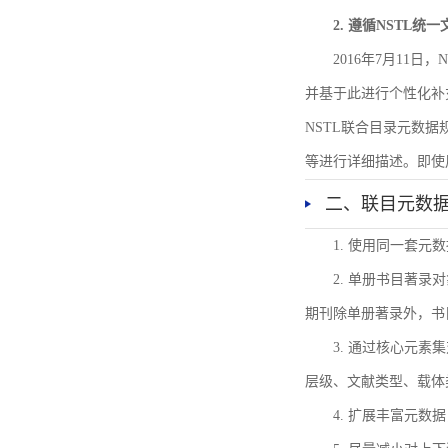
2. 遵循NSTL统
2016年7月11
并基于此进行个性化补
NSTL联合目录元数
等进行详细描述。即使
二、联目元数
1. 使用同一套
2. 单册书目著
期刊除单册著录外，书
3. 通过核心元
层级、文献类型、载体
4. 扩展丰富元