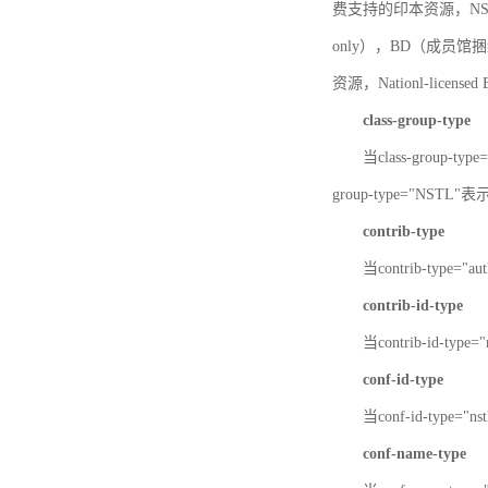
费支持的印本资源，NSTL-
only），BD（成员馆捆绑
资源，Nationl-licen
class-group-type
当class-group-
group-type="NST
contrib-type
当contrib-type="
contrib-id-type
当contrib-id-ty
conf-id-type
当conf-id-type=
conf-name-type