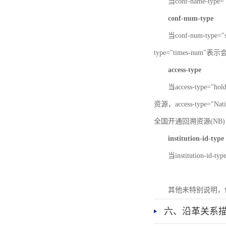
当conf-name-typ
conf-num-type
当conf-num-typ
type="times-num
access-type
当access-type="
资源，access-type="Nat
全国开通回溯资源(NB)，ac
institution-id-type
当institution-id
其他未特别说明，
六、沿革关系