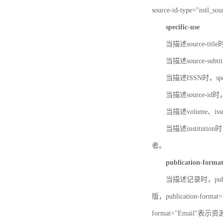
source-id-type="nst
specific-use
当描述source-title
当描述source-subti
当描述ISSN时，speci
当描述source-id
当描述volume、iss
当描述institution
者。
publication-forma
当描述记录时，publi
版，publication-fo
format="Email"表