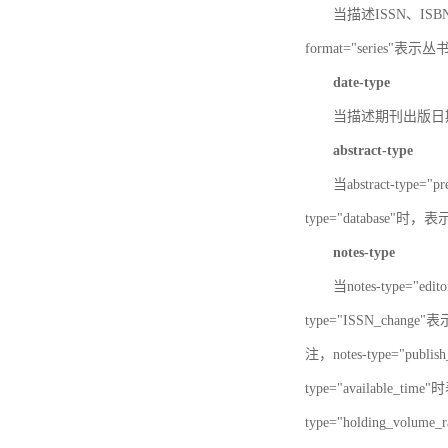
当描述ISSN、ISBN时，
format="series"表示丛
date-type
当描述期刊出版日期时，d
abstract-type
当abstract-type=
type="database"
notes-type
当notes-type="ed
type="ISSN_chang
注，notes-type="pu
type="available_
type="holding_v