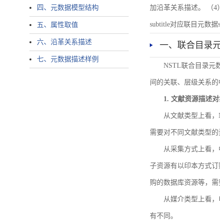
四、元数据模型结构
加沿革关系描述。 （4）说明：N
subtitle对应联目元数据sourc
五、属性取值
六、沿革关系描述
一、联合目录
七、元数据描述样例
NSTL联合目录
间的关联、层级关系的
1. 文献资源描述
从文献类型上看，
需要对不同文献类型的
从采集方式上看，
子资源有以印本方式订
购的数据库资源等，需
从媒介类型上看，电
有不同。