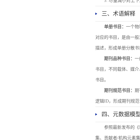
5. 尽量减小对
三、术语解释
单册书目：
一个物
对应的书目，是由一般
描述，形成单册分散书
期刊品种书目：
一
书目，不同载体、媒介
书目。
期刊规范书目：
期
逻辑ID，形成期刊规
四、元数据模
参照最新发布的《
集、贡献者/机构元素