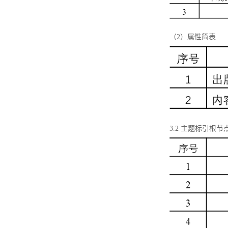
（2）属性简表
3.2 主题标引根节