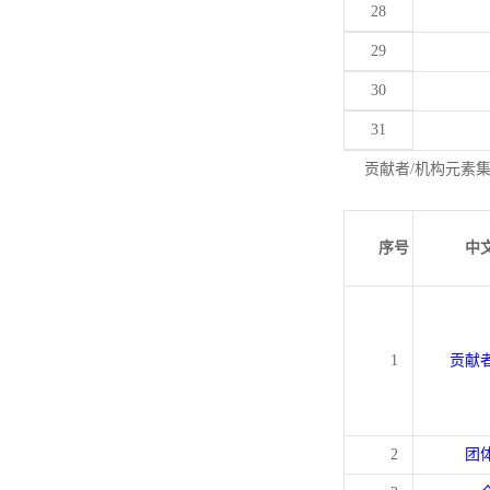
28
29
30
31
贡献者/机构元素
序号
中
1
贡献
2
团