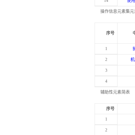
14
使
操作信息元素集元
序号
1
2
机
3
4
辅助性元素简表
序号
1
2