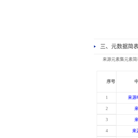
三、元数据简
来源元素集元素简
序号
1
来源
2
3
4
来