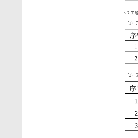
3.3 主
（1）
（2）