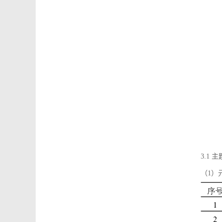
3.1
（1）