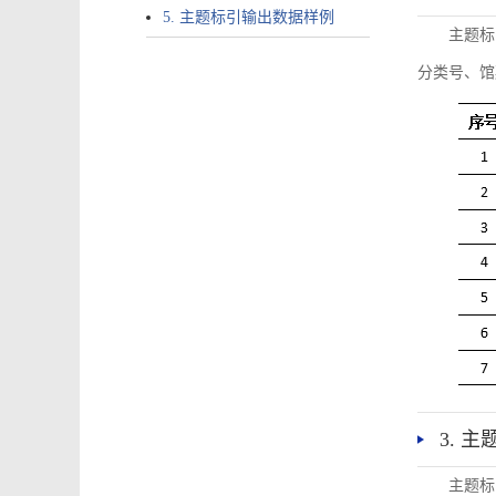
5. 主题标引输出数据样例
主题标
分类号、馆
3. 
主题标