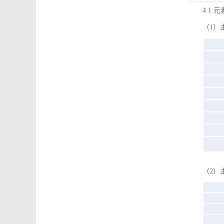
4.1 
（1）
（2）