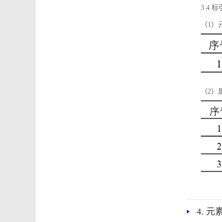
3.4
（1）
（2）
4. 