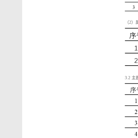
（2）
3.2