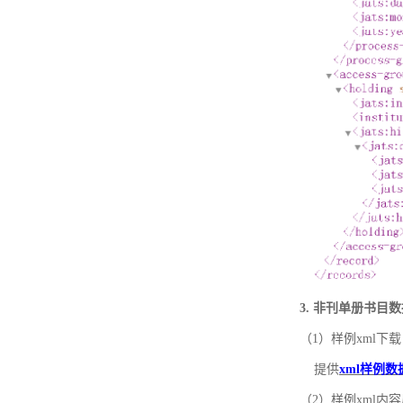
3. 非刊单册书目
（1）样例xml下载
提供
xml样例数
（2）样例xml内