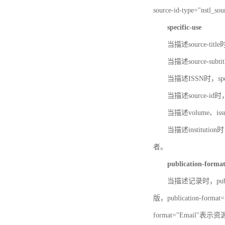
source-id-type="nst
specific-use
当描述source-title
当描述source-subti
当描述ISSN时，speci
当描述source-id
当描述volume、iss
当描述institution
者。
publication-forma
当描述记录时，publi
版，publication-fo
format="Email"表