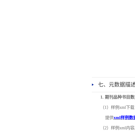
七、元数据描
1. 期刊品种书目
（1）样例xml下载
提供
xml样例数
（2）样例xml内