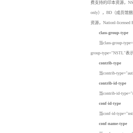
费支持的印本资源，NSTL-
only），BD（成员馆捆绑
资源，Nationl-licen
class-group-type
当class-group-
group-type="NST
contrib-type
当contrib-type="
contrib-id-type
当contrib-id-ty
conf-id-type
当conf-id-type=
conf-name-type