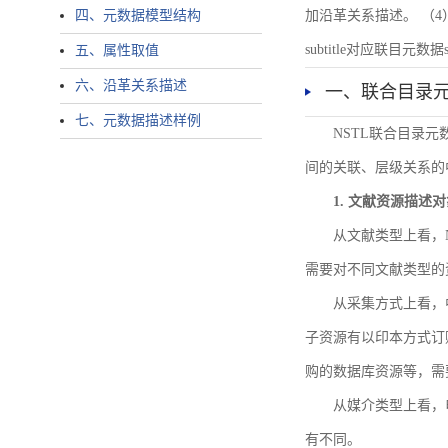
四、元数据模型结构
加沿革关系描述。 （4）说明：N
subtitle对应联目元数据sourc
五、属性取值
六、沿革关系描述
一、联合目录
七、元数据描述样例
NSTL联合目录
间的关联、层级关系的
1. 文献资源描述
从文献类型上看，
需要对不同文献类型的
从采集方式上看，
子资源有以印本方式订
购的数据库资源等，需
从媒介类型上看，电
有不同。