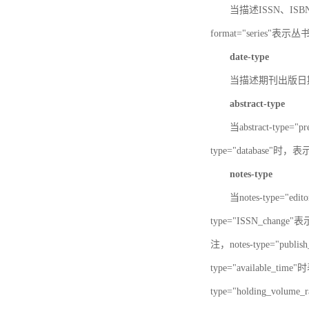
当描述ISSN、ISBN时，
format="series"表示丛
date-type
当描述期刊出版日期时，d
abstract-type
当abstract-type=
type="database"
notes-type
当notes-type="ed
type="ISSN_chang
注，notes-type="pu
type="available_
type="holding_v