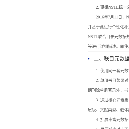
2. 遵循NSTL统
2016年7月11
并基于此进行个性化补
NSTL联合目录元数
等进行详细描述。即使
二、联目元数
1. 使用同一套
2. 单册书目著
期刊除单册著录外，书
3. 通过核心元
层级、文献类型、载体
4. 扩展丰富元