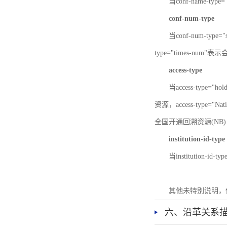
当conf-name-typ
conf-num-type
当conf-num-typ
type="times-num
access-type
当access-type="
资源，access-type="Nat
全国开通回溯资源(NB)，ac
institution-id-type
当institution-id
其他未特别说明，
六、沿革关系