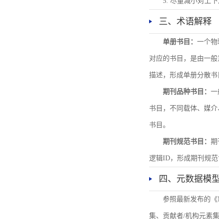
5. 尽量减小对
三、术语解释
单册书目：
一个物
对应的书目，是由一般
描述，形成单册分散书
期刊品种书目：
一
书目，不同载体、媒介
书目。
期刊规范书目：
期
逻辑ID，形成期刊规
四、元数据模
参照最新发布的《
集、贡献者/机构元素