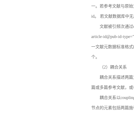
一。若参考文献与原始文献
id。 若文献数据库中
文献被引频次通过c
article-id@pub-id
一文献元数据标准格式
个。
（2）耦合关系
耦合关系描述两篇
篇或多篇参考文献，或
耦合关系以coupl
节点的元素包括两篇施