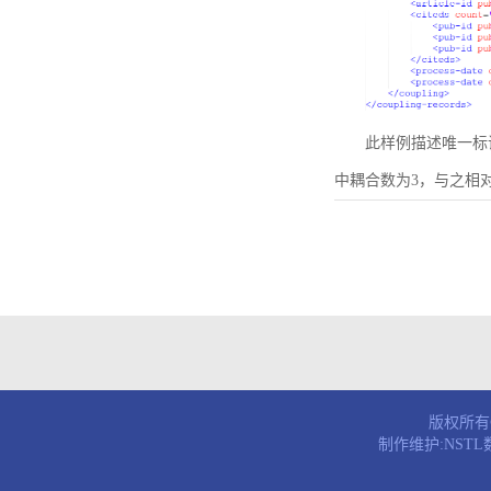
此样例描述唯一标识符为B
中耦合数为3，与之相
版权所有© 
制作维护:NST