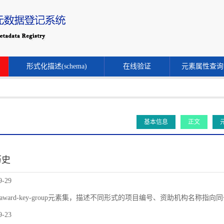
形式化描述(schema)
在线验证
元素属性查询
基本信息
正文
历史
9-29
award-key-group元素集，描述不同形式的项目编号、资助机构名称指
9-23