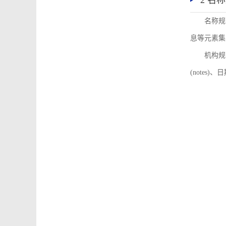
2 名
名称规
息等元素集
机构规
(notes)、