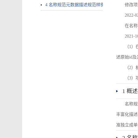
4 名称规范元数据描述规范样例
修改项
2022-0
在名称
2021-1
（1）在
述原始id
（2）
（3）
1 概述
名称规
丰富化描述
准独立成单