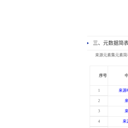
三、元数据简
来源元素集元素简
序号
1
来源
2
3
4
来