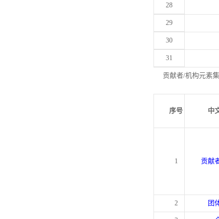
28
29
30
31
贡献者/机构元素
序号
中
1
贡献
2
团