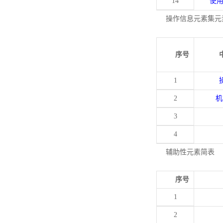
14
使
操作信息元素集元
序号
1
2
机
3
4
辅助性元素简表
序号
1
2