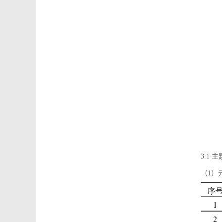
3.1
（1）