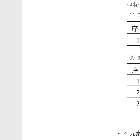
3.4
（1）
（2）
4. 