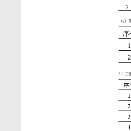
（2）
3.2